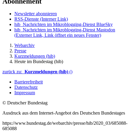
Abonnement
Newsletter abonnieren
RSS-Dienste
(Interner Link)
hib_Nachrichten im Mikroblogging-Dienst BlueSky
hib_Nachrichten im Mikroblogging-Dienst Mastodon
(Externer Link, Link öffnet ein neues Fenster)
Webarchiv
Presse
Kurzmeldungen (hib)
Heute im Bundestag (hib)
zurück zu:
Kurzmeldungen (hib)
()
Barrierefreiheit
Datenschutz
Impressum
© Deutscher Bundestag
Ausdruck aus dem Internet-Angebot des Deutschen Bundestages
https://www.bundestag.de/webarchiv/presse/hib/2020_03/685088-
685088