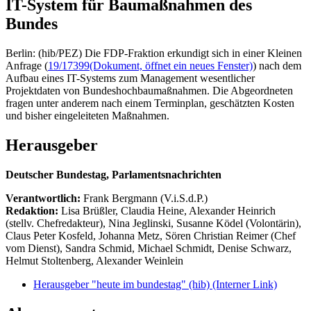
IT-System für Baumaßnahmen des
Bundes
Berlin: (hib/PEZ) Die FDP-Fraktion erkundigt sich in einer Kleinen
Anfrage (
19/17399
(Dokument, öffnet ein neues Fenster)
) nach dem
Aufbau eines IT-Systems zum Management wesentlicher
Projektdaten von Bundeshochbaumaßnahmen. Die Abgeordneten
fragen unter anderem nach einem Terminplan, geschätzten Kosten
und bisher eingeleiteten Maßnahmen.
Herausgeber
Deutscher Bundestag, Parlamentsnachrichten
Verantwortlich:
Frank Bergmann (V.i.S.d.P.)
Redaktion:
Lisa Brüßler, Claudia Heine, Alexander Heinrich
(stellv. Chefredakteur), Nina Jeglinski,
Susanne Ködel (Volontärin),
Claus Peter Kosfeld, Johanna Metz, Sören Christian Reimer (Chef
vom Dienst), Sandra Schmid, Michael Schmidt, Denise Schwarz,
Helmut Stoltenberg, Alexander Weinlein
Herausgeber "heute im bundestag" (hib)
(Interner Link)