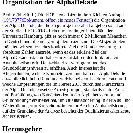
Organisation der AlphaDekade
Berlin: (hib/ROL) Die FDP thematisiert in ihrer Kleinen Anfrage
(
19/17377
(Dokument, öffnet ein neues Fenster)
) die Organisation
der AlphaDekade, die die zu geringe Literalität angehen soll. Laut
der Studie „LEO 2018 - Leben mit geringer Literalität“ der
Universität Hamburg, gibt es noch immer 6,2 Millionen Menschen
in Deutschland, die nur gering literalisiert sind. Die Abgeordneten
möchten wissen, welches konkrete Ziel die Bundesregierung in
absoluten Zahlen anstrebt, wenn es das erklärte Ziel der
AlphaDekade ist, innerhalb von zehn Jahren den funktionalen
Analphabetismus in Deutschland zu verringern und das
Grundbildungsniveau zu erhöhen. Auch interessiert die
Abgeordneten, welche Kompetenzen innerhalb der AlphaDekade
ausschließlich beim Bund und welche bei den Ländern liegen und
welche Empfehlungen die im Herbst 2018 durch das Kuratorium
der AlphaDekade einsetzte Arbeitsgruppe „Standards in der Aus-
und Fortbildung von Kursleitenden in der Alphabetisierung und
Grundbildung“ erarbeitet hat, um Qualitätssicherung in der Aus- und
Weiterbildung von Kursleitern/-innen im Bereich Alphabetisierung
auf der Grundlage der Analyse bestehender Qualifizierungskonzepte
sicherzustellen.
Herausgeber