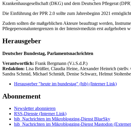
Krankenhausgesellschaft (DKG) und dem Deutschen Pflegerat (DPR) ge
Die Einführung der PPR 2.0 sollte zum Jahresbeginn 2021 ermöglicht 
Zudem sollten die maßgeblichen Akteure beauftragt werden, Instrumen
Pflegepersonaluntergrenzen in der Intensivmedizin erst aufgehoben w
Herausgeber
Deutscher Bundestag, Parlamentsnachrichten
Verantwortlich:
Frank Bergmann (V.i.S.d.P.)
Redaktion:
Lisa Brüßler, Claudia Heine, Alexander Heinrich (stellv.
Sandra Schmid, Michael Schmidt, Denise Schwarz, Helmut Stoltenbe
Herausgeber "heute im bundestag" (hib)
(Interner Link)
Abonnement
Newsletter abonnieren
RSS-Dienste
(Interner Link)
hib_Nachrichten im Mikroblogging-Dienst BlueSky
hib_Nachrichten im Mikroblogging-Dienst Mastodon
(Externer