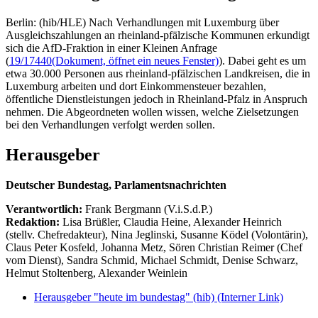
Berlin: (hib/HLE) Nach Verhandlungen mit Luxemburg über
Ausgleichszahlungen an rheinland-pfälzische Kommunen erkundigt
sich die AfD-Fraktion in einer Kleinen Anfrage
(
19/17440
(Dokument, öffnet ein neues Fenster)
). Dabei geht es um
etwa 30.000 Personen aus rheinland-pfälzischen Landkreisen, die in
Luxemburg arbeiten und dort Einkommensteuer bezahlen,
öffentliche Dienstleistungen jedoch in Rheinland-Pfalz in Anspruch
nehmen. Die Abgeordneten wollen wissen, welche Zielsetzungen
bei den Verhandlungen verfolgt werden sollen.
Herausgeber
Deutscher Bundestag, Parlamentsnachrichten
Verantwortlich:
Frank Bergmann (V.i.S.d.P.)
Redaktion:
Lisa Brüßler, Claudia Heine, Alexander Heinrich
(stellv. Chefredakteur), Nina Jeglinski,
Susanne Ködel (Volontärin),
Claus Peter Kosfeld, Johanna Metz, Sören Christian Reimer (Chef
vom Dienst), Sandra Schmid, Michael Schmidt, Denise Schwarz,
Helmut Stoltenberg, Alexander Weinlein
Herausgeber "heute im bundestag" (hib)
(Interner Link)