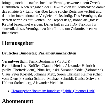
bringen, noch die nachrichtenlose Vermögenswerte einem Zweck
zuzuführen. Nach Angaben der FDP-Fraktion ist Deutschland damit
das einzige G7-Land, das über keine solche Regelung verfügt und
damit im internationalen Vergleich rückständig. Das Vermögen, das
derzeit herrenlos auf Konten und Depots liege, könne als „totes“
Kapital bezeichnet werden. Daher hält es die FDP-Fraktion für
sinnvoll, dieses Vermögen zu überführen, um Zukunftsideen zu
finanzieren.
Herausgeber
Deutscher Bundestag, Parlamentsnachrichten
Verantwortlich:
Frank Bergmann (V.i.S.d.P.)
Redaktion:
Lisa Brüßler, Claudia Heine, Alexander Heinrich
(stellv. Chefredakteur), Nina Jeglinski,
Susanne Ködel (Volontärin),
Claus Peter Kosfeld, Johanna Metz, Sören Christian Reimer (Chef
vom Dienst), Sandra Schmid, Michael Schmidt, Denise Schwarz,
Helmut Stoltenberg, Alexander Weinlein
Herausgeber "heute im bundestag" (hib)
(Interner Link)
Abonnement