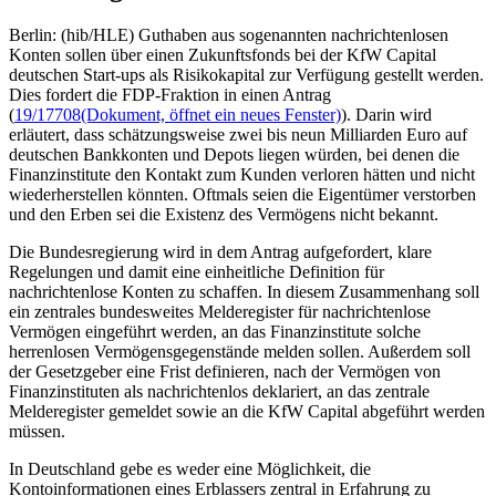
Berlin: (hib/HLE) Guthaben aus sogenannten nachrichtenlosen
Konten sollen über einen Zukunftsfonds bei der KfW Capital
deutschen Start-ups als Risikokapital zur Verfügung gestellt werden.
Dies fordert die FDP-Fraktion in einen Antrag
(
19/17708
(Dokument, öffnet ein neues Fenster)
). Darin wird
erläutert, dass schätzungsweise zwei bis neun Milliarden Euro auf
deutschen Bankkonten und Depots liegen würden, bei denen die
Finanzinstitute den Kontakt zum Kunden verloren hätten und nicht
wiederherstellen könnten. Oftmals seien die Eigentümer verstorben
und den Erben sei die Existenz des Vermögens nicht bekannt.
Die Bundesregierung wird in dem Antrag aufgefordert, klare
Regelungen und damit eine einheitliche Definition für
nachrichtenlose Konten zu schaffen. In diesem Zusammenhang soll
ein zentrales bundesweites Melderegister für nachrichtenlose
Vermögen eingeführt werden, an das Finanzinstitute solche
herrenlosen Vermögensgegenstände melden sollen. Außerdem soll
der Gesetzgeber eine Frist definieren, nach der Vermögen von
Finanzinstituten als nachrichtenlos deklariert, an das zentrale
Melderegister gemeldet sowie an die KfW Capital abgeführt werden
müssen.
In Deutschland gebe es weder eine Möglichkeit, die
Kontoinformationen eines Erblassers zentral in Erfahrung zu