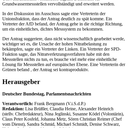
Grundwassermessstellen vervollständigt und erweitert werden.
In der Diskussion im Ausschuss sagte eine Vertreterin der
Unionsfraktion, dass der Antrag deutlich zu spät komme. Ein
Vertreter der AfD befand, der Antrag gehe in die richtige Richtung,
um ein einheitliches, dichtes Messsystem zu bekommen.
Der Antrag suggeriere, dass nicht wissenschaftlich gearbeitet werde,
wichtiger sei es, die Ursache der hohen Nitratbelastung zu
bekämpfen, sagte ein Vertreter der Linken. Ein Vertreter der SPD-
Fraktion sagte, das Nitratverletzungsverfahren habe mit den
Messstellen nichts zu tun, es brauche viel mehr eine einheitliche
Lösung für Messstellen auf europäischer Ebene. Eine Vertreterin der
Grünen befand , der Antrag sei kontraproduktiv.
Herausgeber
Deutscher Bundestag, Parlamentsnachrichten
Verantwortlich:
Frank Bergmann (V.i.S.d.P.)
Redaktion:
Lisa Brüßler, Claudia Heine, Alexander Heinrich
(stellv. Chefredakteur), Nina Jeglinski,
Susanne Ködel (Volontärin),
Claus Peter Kosfeld, Johanna Metz, Sören Christian Reimer (Chef
vom Dienst), Sandra Schmid, Michael Schmidt, Denise Schwarz,