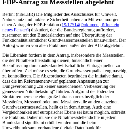
FDP-Antrag zu Messstellen abgelehnt
Berlin: (hib/LBR) Die Mitglieder des Ausschusses für Umwelt,
Naturschutz und nukleare Sicherheit haben am Mittwochmorgen
einen Antrag der FDP-Fraktion (
19/17514
(Dokument, öffnet ein
neues Fenster)
) diskutiert, der die Bundesregierung auffordert,
zusammen mit den Bundesländern auf eine Überprüfung der
Funktionalität sämtlicher Grundwassermessstellen hinzuwirken. Der
Antrag wurden von allen Fraktionen außer der der AfD abgelehnt.
Die Liberalen fordern in dem Antrag, insbesondere die Messstellen,
die der Nitratberichterstattung dienen, hinsichtlich einer
Beeinflussung durch außerlandwirtschaftliche Eintragsquellen zu
überprüfen. Ziel müsse es sein, die Grundwasserqualität engmaschig
zu kontrollieren. Die Abgeordneten begründen die Initiative damit,
dass die im Referentenentwurf geplanten Anpassungen zur
Düngeverordnung „zu keiner ausreichenden Verbesserung der
gemessenen Nitratbelastung“ führten. Aufgrund der föderalen
Strukturen herrsche eine große Intransparenz bezüglich der
Messtiefen, Messmethoden und Messintervalle an den einzelnen
Grundwassermessstellen, heißt es in dem Antrag. Auch eine
Vergleichbarkeit auf europäischer Ebene sei kaum möglich, schreibt
die Fraktion. Daher müsse die Nitratmessstellendichte in jedem
Bundesland signifikant erhöht werden und die beim
Umweltbundesamt vorhandene digitale Datenbank für