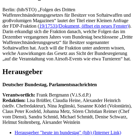
Berlin: (hib/STO) „Folgen des Dritten
Waffenrechtsänderungsgesetzes für Besitzer von Softairwaffen und
großvolumigen Magazinen“ lautet der Titel einer Kleinen Anfrage
der FDP-Fraktion (
19/17531
(Dokument, öffnet ein neues Fenster)
).
Darin erkundigt sich die Fraktion danach, welche Folgen das im
Dezember vergangenen Jahres vom Bundestag beschlossene „Dritte
Waffenrechtsänderungsgesetz“ für Besitzer sogenannter
Softairwaffen hat. Auch will die Fraktion unter anderem wissen,
welche Auswirkungen das Gesetz aus Sicht der Bundesregierung
„auf die Veranstaltung von Airsoft-Events wie etwa Turnieren“ hat.
Herausgeber
Deutscher Bundestag, Parlamentsnachrichten
Verantwortlich:
Frank Bergmann (V.i.S.d.P.)
Redaktion:
Lisa Brüßler, Claudia Heine, Alexander Heinrich
(stellv. Chefredakteur), Nina Jeglinski,
Susanne Ködel (Volontärin),
Claus Peter Kosfeld, Johanna Metz, Sören Christian Reimer (Chef
vom Dienst), Sandra Schmid, Michael Schmidt, Denise Schwarz,
Helmut Stoltenberg, Alexander Weinlein
Herausgeber "heute im bundestag" (hib)
(Interner Link)