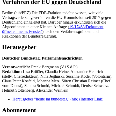
Verfahren der EU gegen Deutschland
Berlin: (hib/PEZ) Die FDP-Fraktion möchte wissen, wie viele
Vertragsverletzungsverfahren die EU-Kommission seit 2017 gegen
Deutschland eingeleitet hat. Darüber hinaus erkundigen sich die
Abgeordneten in einer Kleinen Anfrage (
19/17463
(Dokument,
öffnet ein neues Fenster)
) nach den Verfahrensgründen und
Reaktionen der Bundesregierung.
Herausgeber
Deutscher Bundestag, Parlamentsnachrichten
Verantwortlich:
Frank Bergmann (V.i.S.d.P.)
Redaktion:
Lisa Brüßler, Claudia Heine, Alexander Heinrich
(stellv. Chefredakteur), Nina Jeglinski,
Susanne Ködel (Volontärin),
Claus Peter Kosfeld, Johanna Metz, Sören Christian Reimer (Chef
vom Dienst), Sandra Schmid, Michael Schmidt, Denise Schwarz,
Helmut Stoltenberg, Alexander Weinlein
Herausgeber "heute im bundestag" (hib)
(Interner Link)
Abonnement