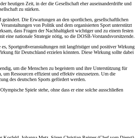
r heutigen Zeit, in der die Gesellschaft eher auseinanderdrifte und
ellschaft zu stärken.
eändert. Die Erwartungen an den sportlichen, gesellschaftlichen
Veranstaltungen von Politik und dem organisierten Sport unterstützt
ksam, dass Fragen der Nachhaltigkeit wichtiger und zu einem festen
t eine nationale Strategie nötig, so die DOSB-Vorstandsvorsitzende.
e es, Sportgroßveranstaltungen mit langfristiger und positiver Wirkung
irkung für Deutschland erzielen könnten. Diese Wirkung sollte dabei
wendig, um die Menschen zu begeistern und ihre Unterstützung für
 um Ressourcen effizient und effektiv einzusetzen. Um die
zung des deutschen Sports gefördert werden.
lympische Spiele stehe, ohne dass er eine solche ausschließen
er Kosfeld, Johanna Metz, Sören Christian Reimer (Chef vom Dienst),