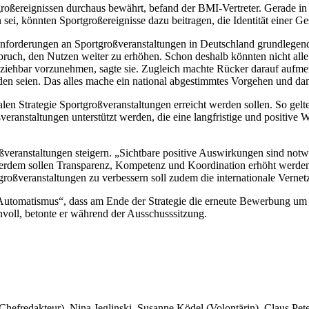
roßereignissen durchaus bewährt, befand der BMI-Vertreter. Gerade in de
ei, könnten Sportgroßereignisse dazu beitragen, die Identität einer Ges
orderungen an Sportgroßveranstaltungen in Deutschland grundlegend g
ruch, den Nutzen weiter zu erhöhen. Schon deshalb könnten nicht alle 
lziehbar vorzunehmen, sagte sie. Zugleich machte Rücker darauf aufmer
n seien. Das alles mache ein national abgestimmtes Vorgehen und dami
alen Strategie Sportgroßveranstaltungen erreicht werden sollen. So gelt
anstaltungen unterstützt werden, die eine langfristige und positive W
roßveranstaltungen steigern. „Sichtbare positive Auswirkungen sind not
ßerdem sollen Transparenz, Kompetenz und Koordination erhöht werden,
roßveranstaltungen zu verbessern soll zudem die internationale Vernet
Automatismus“, dass am Ende der Strategie die erneute Bewerbung um O
voll, betonte er während der Ausschusssitzung.
 Chefredakteur), Nina Jeglinski,
Susanne Ködel (Volontärin),
Claus Pet