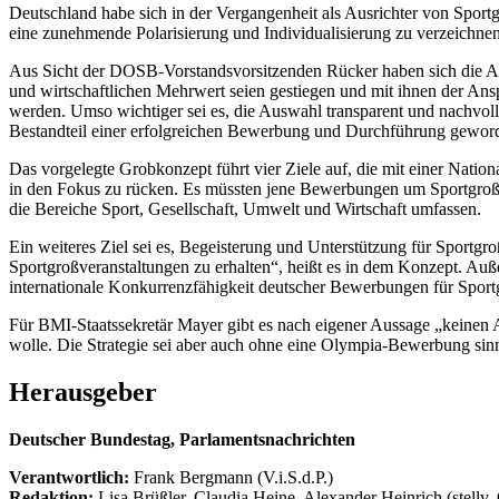
Deutschland habe sich in der Vergangenheit als Ausrichter von Sportg
eine zunehmende Polarisierung und Individualisierung zu verzeichnen s
Aus Sicht der DOSB-Vorstandsvorsitzenden Rücker haben sich die Anf
und wirtschaftlichen Mehrwert seien gestiegen und mit ihnen der Ansp
werden. Umso wichtiger sei es, die Auswahl transparent und nachvol
Bestandteil einer erfolgreichen Bewerbung und Durchführung geworde
Das vorgelegte Grobkonzept führt vier Ziele auf, die mit einer Nation
in den Fokus zu rücken. Es müssten jene Bewerbungen um Sportgroßver
die Bereiche Sport, Gesellschaft, Umwelt und Wirtschaft umfassen.
Ein weiteres Ziel sei es, Begeisterung und Unterstützung für Sportg
Sportgroßveranstaltungen zu erhalten“, heißt es in dem Konzept. Au
internationale Konkurrenzfähigkeit deutscher Bewerbungen für Sportg
Für BMI-Staatssekretär Mayer gibt es nach eigener Aussage „keinen 
wolle. Die Strategie sei aber auch ohne eine Olympia-Bewerbung sinn
Herausgeber
Deutscher Bundestag, Parlamentsnachrichten
Verantwortlich:
Frank Bergmann (V.i.S.d.P.)
Redaktion:
Lisa Brüßler, Claudia Heine, Alexander Heinrich (stellv.