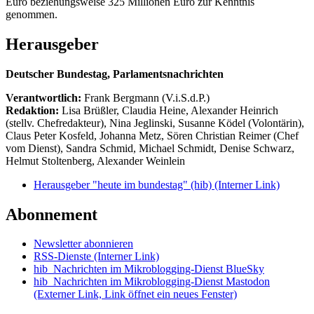
Euro beziehungsweise 325 Millionen Euro zur Kenntnis
genommen.
Herausgeber
Deutscher Bundestag, Parlamentsnachrichten
Verantwortlich:
Frank Bergmann (V.i.S.d.P.)
Redaktion:
Lisa Brüßler, Claudia Heine, Alexander Heinrich
(stellv. Chefredakteur), Nina Jeglinski,
Susanne Ködel (Volontärin),
Claus Peter Kosfeld, Johanna Metz, Sören Christian Reimer (Chef
vom Dienst), Sandra Schmid, Michael Schmidt, Denise Schwarz,
Helmut Stoltenberg, Alexander Weinlein
Herausgeber "heute im bundestag" (hib)
(Interner Link)
Abonnement
Newsletter abonnieren
RSS-Dienste
(Interner Link)
hib_Nachrichten im Mikroblogging-Dienst BlueSky
hib_Nachrichten im Mikroblogging-Dienst Mastodon
(Externer Link, Link öffnet ein neues Fenster)