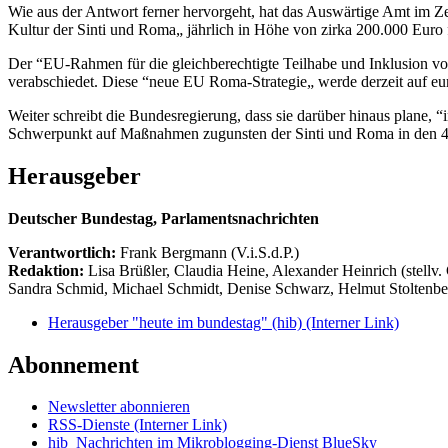
Wie aus der Antwort ferner hervorgeht, hat das Auswärtige Amt im Z
Kultur der Sinti und Roma„ jährlich in Höhe von zirka 200.000 Euro f
Der “EU-Rahmen für die gleichberechtigte Teilhabe und Inklusion vo
verabschiedet. Diese “neue EU Roma-Strategie„ werde derzeit auf eur
Weiter schreibt die Bundesregierung, dass sie darüber hinaus plane,
Schwerpunkt auf Maßnahmen zugunsten der Sinti und Roma in den 47 M
Herausgeber
Deutscher Bundestag, Parlamentsnachrichten
Verantwortlich:
Frank Bergmann (V.i.S.d.P.)
Redaktion:
Lisa Brüßler, Claudia Heine, Alexander Heinrich (stellv.
Sandra Schmid, Michael Schmidt, Denise Schwarz, Helmut Stoltenbe
Herausgeber "heute im bundestag" (hib)
(Interner Link)
Abonnement
Newsletter abonnieren
RSS-Dienste
(Interner Link)
hib_Nachrichten im Mikroblogging-Dienst BlueSky