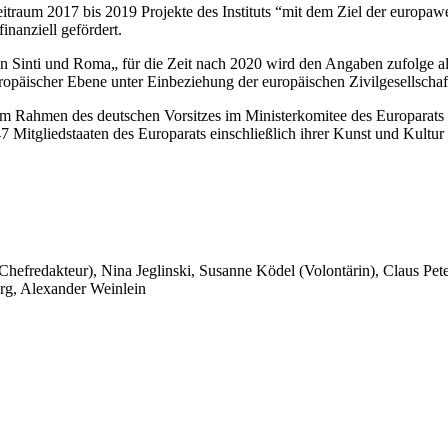
eitraum 2017 bis 2019 Projekte des Instituts “mit dem Ziel der europ
inanziell gefördert.
n Sinti und Roma„ für die Zeit nach 2020 wird den Angaben zufolge all
opäischer Ebene unter Einbeziehung der europäischen Zivilgesellschaft
 “im Rahmen des deutschen Vorsitzes im Ministerkomitee des Europarat
itgliedstaaten des Europarats einschließlich ihrer Kunst und Kultur 
 Chefredakteur), Nina Jeglinski,
Susanne Ködel (Volontärin),
Claus Pet
rg, Alexander Weinlein