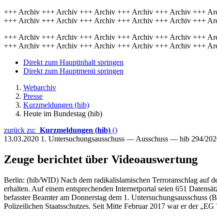
+++ Archiv +++ Archiv +++ Archiv +++ Archiv +++ Archiv +++ Ar
+++ Archiv +++ Archiv +++ Archiv +++ Archiv +++ Archiv +++ Ar
+++ Archiv +++ Archiv +++ Archiv +++ Archiv +++ Archiv +++ Ar
+++ Archiv +++ Archiv +++ Archiv +++ Archiv +++ Archiv +++ Ar
Direkt zum Hauptinhalt springen
Direkt zum Hauptmenü springen
Webarchiv
Presse
Kurzmeldungen (hib)
Heute im Bundestag (hib)
zurück zu:
Kurzmeldungen (hib)
()
13.03.2020
1. Untersuchungsausschuss — Ausschuss — hib 294/202
Zeuge berichtet über Videoauswertung
Berlin: (hib/WID) Nach dem radikalislamischen Terroranschlag auf d
erhalten. Auf einem entsprechenden Internetportal seien 651 Datensätz
befasster Beamter am Donnerstag dem 1. Untersuchungsausschuss (Brei
Polizeilichen Staatsschutzes. Seit Mitte Februar 2017 war er der „EG