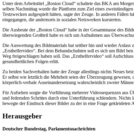
Unter dem Arbeitstitel „Boston Cloud“ schaltete das BKA am Morgen
selben Nachmittag wurde die Plattform zum Ziel eines zweistündigen 
Testzwecken aufgespielt hätten, sagte der Zeuge. In anderen Fällen 
eingegangen, die andernorts in sozialen Netzwerken kursierten.
Die Ausbeute der „Boston Cloud“ habe in der Gesamtmasse des Bildma
überwiegenden Großteil habe es sich um Aufnahmen aus Überwachu
Die Auswertung des Bildmaterials hat seither hin und wieder Anlass
„Ersthelfervideo“. Bei dem Behandschuhten soll es sich um Bilel ben
Weg freigeschlagen haben soll. Das „Ersthelfervideo“ soll Aufschlus
gesundheitlichen Folgen erlitt.
Zu beiden Sachverhalten hatte der Zeuge allerdings nichts Neues b
Er selbst wie letztlich die Mehrheit seien der Überzeugung gewesen,
körperlich-verbale Auseinandersetzung wahrscheinlich zweier Männe
Für Aufsehen sorgte die Vorführung mehrerer Videosequenzen aus Üb
und federnden Schrittes durch eine Unterführung schlendern. Nichts
bewegte der Eindruck dieser Bilder zu der in eine Frage gekleideten
Herausgeber
Deutscher Bundestag, Parlamentsnachrichten