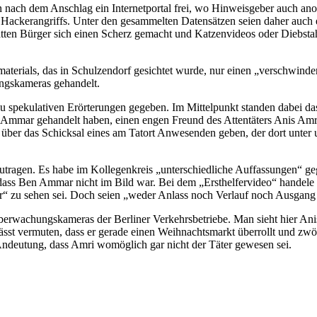
 nach dem Anschlag ein Internetportal frei, wo Hinweisgeber auch ano
Hackerangriffs. Unter den gesammelten Datensätzen seien daher auch e
hätten Bürger sich einen Scherz gemacht und Katzenvideos oder Diebst
terials, das in Schulzendorf gesichtet wurde, nur einen „verschwind
ngskameras gehandelt.
 zu spekulativen Erörterungen gegeben. Im Mittelpunkt standen dabei 
 Ammar gehandelt haben, einen engen Freund des Attentäters Anis Amri,
s über das Schicksal eines am Tatort Anwesenden geben, der dort unte
eizutragen. Es habe im Kollegenkreis „unterschiedliche Auffassungen
 dass Ben Ammar nicht im Bild war. Bei dem „Ersthelfervideo“ handele
r“ zu sehen sei. Doch seien „weder Anlass noch Verlauf noch Ausgang
erwachungskameras der Berliner Verkehrsbetriebe. Man sieht hier Anis
 lässt vermuten, dass er gerade einen Weihnachtsmarkt überrollt und
 Andeutung, dass Amri womöglich gar nicht der Täter gewesen sei.