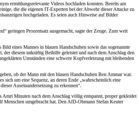
nym ermittlungsrelevante Videos hochladen konnten. Bereits am
inige, die die eigenen IT-Experten bei der Abwehr dieser Attacke zu
ahlsanzeigen hochgeladen. Es seien auch Hinweise auf Bilder
end“ geringen Prozentsatz ausgemacht, sagte der Zeuge. Zum weit
das Bild eines Mannes in blauen Handschuhen sowie das sogenannte
 der diesem tatkräftig Beihilfe geleistet und nach dem Anschlag den
r ungeklärten Umständen eine schwere Kopfverletzung mit bleibenden
“ gegeben, ob der Mann mit den blauen Handschuhen Ben Ammar war.
 es sich um eine Sequenz, an deren Ende „wahrscheinlich eine
 dieser Auseinandersetzung zu erkennen“.
 Amri Minuten nach dem Anschlag völlig entspannt, proper gekleidet
 zwölf Menschen umgebracht hat. Den AfD-Obmann Stefan Keuter