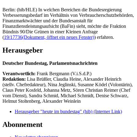
Berlin: (hib/HLE) In welchen Bereichen die Bundesregierung
Verbesserungsbedarf im Verhältnis von Verbraucherschutzbehörden,
Finanzmarktwächter und der Bundesanstalt für
Finanzdienstleistungsaufsicht (BaFin) sieht, möchte die Fraktion
Bündnis 90/Die Grünen in einer Kleinen Anfrage
(
19/17736
(Dokument, öffnet ein neues Fenster)
) erfahren.
Herausgeber
Deutscher Bundestag, Parlamentsnachrichten
Verantwortlich:
Frank Bergmann (V.i.S.d.P.)
Redaktion:
Lisa Brüßler, Claudia Heine, Alexander Heinrich
(stellv. Chefredakteur), Nina Jeglinski,
Susanne Ködel (Volontärin),
Claus Peter Kosfeld, Johanna Metz, Sören Christian Reimer (Chef
vom Dienst), Sandra Schmid, Michael Schmidt, Denise Schwarz,
Helmut Stoltenberg, Alexander Weinlein
Herausgeber "heute im bundestag" (hib)
(Interner Link)
Abonnement