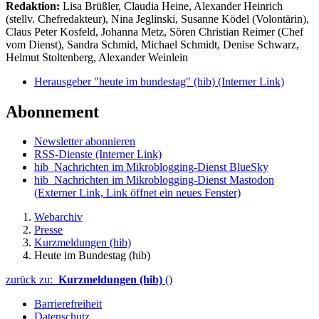
Redaktion:
Lisa Brüßler, Claudia Heine, Alexander Heinrich
(stellv. Chefredakteur), Nina Jeglinski,
Susanne Ködel (Volontärin),
Claus Peter Kosfeld, Johanna Metz, Sören Christian Reimer (Chef
vom Dienst), Sandra Schmid, Michael Schmidt, Denise Schwarz,
Helmut Stoltenberg, Alexander Weinlein
Herausgeber "heute im bundestag" (hib)
(Interner Link)
Abonnement
Newsletter abonnieren
RSS-Dienste
(Interner Link)
hib_Nachrichten im Mikroblogging-Dienst BlueSky
hib_Nachrichten im Mikroblogging-Dienst Mastodon
(Externer Link, Link öffnet ein neues Fenster)
Webarchiv
Presse
Kurzmeldungen (hib)
Heute im Bundestag (hib)
zurück zu:
Kurzmeldungen (hib)
()
Barrierefreiheit
Datenschutz