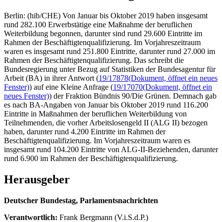
Berlin: (hib/CHE) Von Januar bis Oktober 2019 haben insgesamt
rund 282.100 Erwerbstätige eine Maßnahme der beruflichen
Weiterbildung begonnen, darunter sind rund 29.600 Eintritte im
Rahmen der Beschäftigtenqualifizierung. Im Vorjahreszeitraum
waren es insgesamt rund 251.800 Eintritte, darunter rund 27.000 im
Rahmen der Beschäftigtenqualifizierung. Das schreibt die
Bundesregierung unter Bezug auf Statistiken der Bundesagentur für
Arbeit (BA) in ihrer Antwort (
19/17878
(Dokument, öffnet ein neues
Fenster)
) auf eine Kleine Anfrage (
19/17070
(Dokument, öffnet ein
neues Fenster)
) der Fraktion Bündnis 90/Die Grünen. Demnach gab
es nach BA-Angaben von Januar bis Oktober 2019 rund 116.200
Eintritte in Maßnahmen der beruflichen Weiterbildung von
Teilnehmenden, die vorher Arbeitslosengeld II (ALG II) bezogen
haben, darunter rund 4.200 Eintritte im Rahmen der
Beschäftigtenqualifizierung. Im Vorjahreszeitraum waren es
insgesamt rund 104.200 Eintritte von ALG-II-Beziehenden, darunter
rund 6.900 im Rahmen der Beschäftigtenqualifizierung.
Herausgeber
Deutscher Bundestag, Parlamentsnachrichten
Verantwortlich:
Frank Bergmann (V.i.S.d.P.)