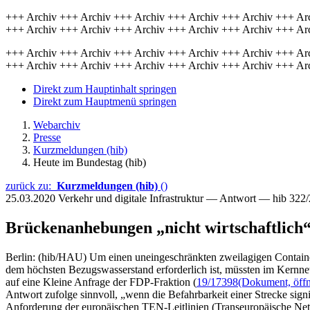
+++ Archiv +++ Archiv +++ Archiv +++ Archiv +++ Archiv +++ Ar
+++ Archiv +++ Archiv +++ Archiv +++ Archiv +++ Archiv +++ Ar
+++ Archiv +++ Archiv +++ Archiv +++ Archiv +++ Archiv +++ Ar
+++ Archiv +++ Archiv +++ Archiv +++ Archiv +++ Archiv +++ Ar
Direkt zum Hauptinhalt springen
Direkt zum Hauptmenü springen
Webarchiv
Presse
Kurzmeldungen (hib)
Heute im Bundestag (hib)
zurück zu:
Kurzmeldungen (hib)
()
25.03.2020
Verkehr und digitale Infrastruktur — Antwort — hib 322
Brückenanhebungen „nicht wirtschaftlich
Berlin: (hib/HAU) Um einen uneingeschränkten zweilagigen Containe
dem höchsten Bezugswasserstand erforderlich ist, müssten im Kernn
auf eine Kleine Anfrage der FDP-Fraktion (
19/17398
(Dokument, öffn
Antwort zufolge sinnvoll, „wenn die Befahrbarkeit einer Strecke sig
Anforderung der europäischen TEN-Leitlinien (Transeuropäische Netz