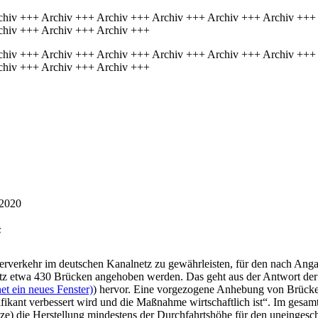
chiv +++ Archiv +++ Archiv +++ Archiv +++ Archiv +++ Archiv +++
chiv +++ Archiv +++ Archiv +++
chiv +++ Archiv +++ Archiv +++ Archiv +++ Archiv +++ Archiv +++
chiv +++ Archiv +++ Archiv +++
/2020
“
rverkehr im deutschen Kanalnetz zu gewährleisten, für den nach Ang
etz etwa 430 Brücken angehoben werden. Das geht aus der Antwort der
et ein neues Fenster)
) hervor. Eine vorgezogene Anhebung von Brücken
nifikant verbessert wird und die Maßnahme wirtschaftlich ist“. Im ges
e) die Herstellung mindestens der Durchfahrtshöhe für den uneingesch