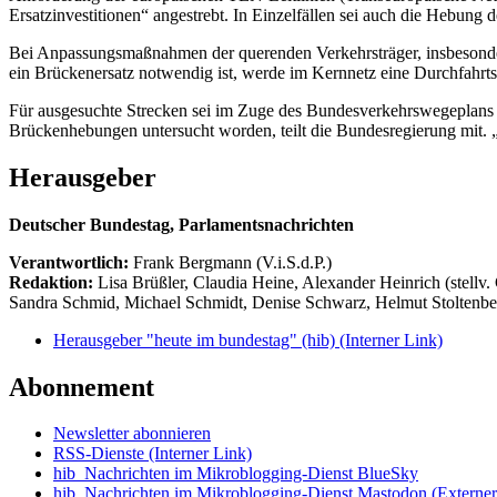
Ersatzinvestitionen“ angestrebt. In Einzelfällen sei auch die Hebun
Bei Anpassungsmaßnahmen der querenden Verkehrsträger, insbesondere
ein Brückenersatz notwendig ist, werde im Kernnetz eine Durchfahrts
Für ausgesuchte Strecken sei im Zuge des Bundesverkehrswegeplans
Brückenhebungen untersucht worden, teilt die Bundesregierung mit. „D
Herausgeber
Deutscher Bundestag, Parlamentsnachrichten
Verantwortlich:
Frank Bergmann (V.i.S.d.P.)
Redaktion:
Lisa Brüßler, Claudia Heine, Alexander Heinrich (stellv.
Sandra Schmid, Michael Schmidt, Denise Schwarz, Helmut Stoltenbe
Herausgeber "heute im bundestag" (hib)
(Interner Link)
Abonnement
Newsletter abonnieren
RSS-Dienste
(Interner Link)
hib_Nachrichten im Mikroblogging-Dienst BlueSky
hib_Nachrichten im Mikroblogging-Dienst Mastodon
(Externer