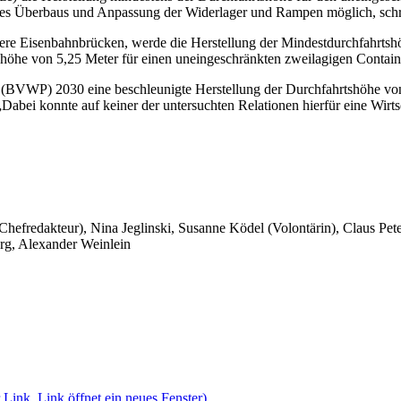
g des Überbaus und Anpassung der Widerlager und Rampen möglich, schr
 Eisenbahnbrücken, werde die Herstellung der Mindestdurchfahrtshöhe
höhe von 5,25 Meter für einen uneingeschränkten zweilagigen Containe
 (BVWP) 2030 eine beschleunigte Herstellung der Durchfahrtshöhe vo
abei konnte auf keiner der untersuchten Relationen hierfür eine Wirts
 Chefredakteur), Nina Jeglinski,
Susanne Ködel (Volontärin),
Claus Pet
rg, Alexander Weinlein
 Link, Link öffnet ein neues Fenster)