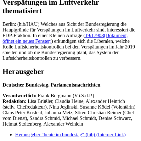
Verspätungen im Luftverkehr
thematisiert
Berlin: (hib/HAU) Welches aus Sicht der Bundesregierung die
Hauptgründe für Verspätungen im Luftverkehr sind, interessiert die
FDP-Fraktion. In einer Kleinen Anfrage (
19/17908
(Dokument,
öffnet ein neues Fenster)
) erkundigen sich die Liberalen, welche
Rolle Luftsicherheitskontrollen bei den Verspätungen im Jahr 2019
spielten und ob die Bundesregierung plant, das System der
Luftsicherheitskontrollen zu verbessern.
Herausgeber
Deutscher Bundestag, Parlamentsnachrichten
Verantwortlich:
Frank Bergmann (V.i.S.d.P.)
Redaktion:
Lisa Brüßler, Claudia Heine, Alexander Heinrich
(stellv. Chefredakteur), Nina Jeglinski,
Susanne Ködel (Volontärin),
Claus Peter Kosfeld, Johanna Metz, Sören Christian Reimer (Chef
vom Dienst), Sandra Schmid, Michael Schmidt, Denise Schwarz,
Helmut Stoltenberg, Alexander Weinlein
Herausgeber "heute im bundestag" (hib)
(Interner Link)