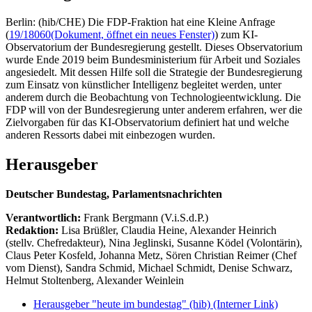
Berlin: (hib/CHE) Die FDP-Fraktion hat eine Kleine Anfrage
(
19/18060
(Dokument, öffnet ein neues Fenster)
) zum KI-
Observatorium der Bundesregierung gestellt. Dieses Observatorium
wurde Ende 2019 beim Bundesministerium für Arbeit und Soziales
angesiedelt. Mit dessen Hilfe soll die Strategie der Bundesregierung
zum Einsatz von künstlicher Intelligenz begleitet werden, unter
anderem durch die Beobachtung von Technologieentwicklung. Die
FDP will von der Bundesregierung unter anderem erfahren, wer die
Zielvorgaben für das KI-Observatorium definiert hat und welche
anderen Ressorts dabei mit einbezogen wurden.
Herausgeber
Deutscher Bundestag, Parlamentsnachrichten
Verantwortlich:
Frank Bergmann (V.i.S.d.P.)
Redaktion:
Lisa Brüßler, Claudia Heine, Alexander Heinrich
(stellv. Chefredakteur), Nina Jeglinski,
Susanne Ködel (Volontärin),
Claus Peter Kosfeld, Johanna Metz, Sören Christian Reimer (Chef
vom Dienst), Sandra Schmid, Michael Schmidt, Denise Schwarz,
Helmut Stoltenberg, Alexander Weinlein
Herausgeber "heute im bundestag" (hib)
(Interner Link)