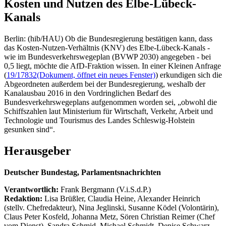
Kosten und Nutzen des Elbe-Lübeck-
Kanals
Berlin: (hib/HAU) Ob die Bundesregierung bestätigen kann, dass
das Kosten-Nutzen-Verhältnis (KNV) des Elbe-Lübeck-Kanals -
wie im Bundesverkehrswegeplan (BVWP 2030) angegeben - bei
0,5 liegt, möchte die AfD-Fraktion wissen. In einer Kleinen Anfrage
(
19/17832
(Dokument, öffnet ein neues Fenster)
) erkundigen sich die
Abgeordneten außerdem bei der Bundesregierung, weshalb der
Kanalausbau 2016 in den Vordringlichen Bedarf des
Bundesverkehrswegeplans aufgenommen worden sei, „obwohl die
Schiffszahlen laut Ministerium für Wirtschaft, Verkehr, Arbeit und
Technologie und Tourismus des Landes Schleswig-Holstein
gesunken sind“.
Herausgeber
Deutscher Bundestag, Parlamentsnachrichten
Verantwortlich:
Frank Bergmann (V.i.S.d.P.)
Redaktion:
Lisa Brüßler, Claudia Heine, Alexander Heinrich
(stellv. Chefredakteur), Nina Jeglinski,
Susanne Ködel (Volontärin),
Claus Peter Kosfeld, Johanna Metz, Sören Christian Reimer (Chef
vom Dienst), Sandra Schmid, Michael Schmidt, Denise Schwarz,