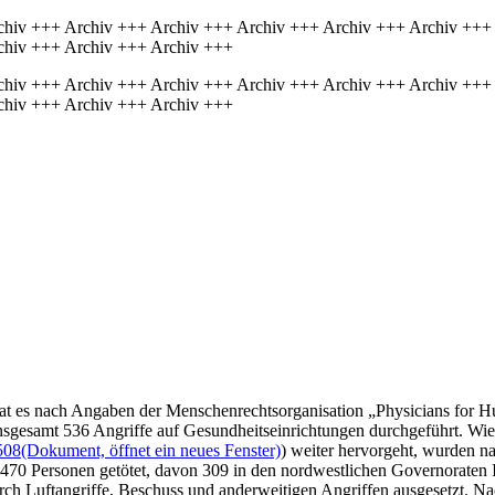
chiv +++ Archiv +++ Archiv +++ Archiv +++ Archiv +++ Archiv +++
chiv +++ Archiv +++ Archiv +++
chiv +++ Archiv +++ Archiv +++ Archiv +++ Archiv +++ Archiv +++
chiv +++ Archiv +++ Archiv +++
 hat es nach Angaben der Menschenrechtsorganisation „Physicians for 
insgesamt 536 Angriffe auf Gesundheitseinrichtungen durchgeführt. Wi
508
(Dokument, öffnet ein neues Fenster)
) weiter hervorgeht, wurden 
 470 Personen getötet, davon 309 in den nordwestlichen Governoraten 
ch Luftangriffe, Beschuss und anderweitigen Angriffen ausgesetzt. 