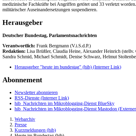
medizinische Fachkräfte bei Angriffen getötet und 33 verletzt worde
militärischer Auseinandersetzungen suspendieren.
Herausgeber
Deutscher Bundestag, Parlamentsnachrichten
Verantwortlich:
Frank Bergmann (V.i.S.d.P.)
Redaktion:
Lisa Brüßler, Claudia Heine, Alexander Heinrich (stellv.
Sandra Schmid, Michael Schmidt, Denise Schwarz, Helmut Stoltenbe
Herausgeber "heute im bundestag" (hib)
(Interner Link)
Abonnement
Newsletter abonnieren
RSS-Dienste
(Interner Link)
hib_Nachrichten im Mikroblogging-Dienst BlueSky
hib_Nachrichten im Mikroblogging-Dienst Mastodon
(Externer
Webarchiv
Presse
Kurzmeldungen (hib)
Heute im Bundestag (hib)