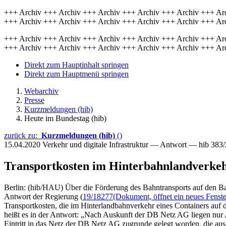
+++ Archiv +++ Archiv +++ Archiv +++ Archiv +++ Archiv +++ Ar
+++ Archiv +++ Archiv +++ Archiv +++ Archiv +++ Archiv +++ Ar
+++ Archiv +++ Archiv +++ Archiv +++ Archiv +++ Archiv +++ Ar
+++ Archiv +++ Archiv +++ Archiv +++ Archiv +++ Archiv +++ Ar
Direkt zum Hauptinhalt springen
Direkt zum Hauptmenü springen
Webarchiv
Presse
Kurzmeldungen (hib)
Heute im Bundestag (hib)
zurück zu:
Kurzmeldungen (hib)
()
15.04.2020
Verkehr und digitale Infrastruktur — Antwort — hib 383
Transportkosten im Hinterbahnlandverke
Berlin: (hib/HAU) Über die Förderung des Bahntransports auf den Ba
Antwort der Regierung (
19/18277
(Dokument, öffnet ein neues Fenste
Transportkosten, die im Hinterlandbahnverkehr eines Containers auf
heißt es in der Antwort: „Nach Auskunft der DB Netz AG liegen nur A
Eintritt in das Netz der DB Netz AG zugrunde gelegt worden, die aus