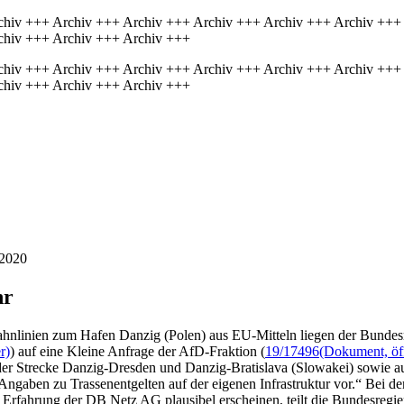
chiv +++ Archiv +++ Archiv +++ Archiv +++ Archiv +++ Archiv +++
chiv +++ Archiv +++ Archiv +++
chiv +++ Archiv +++ Archiv +++ Archiv +++ Archiv +++ Archiv +++
chiv +++ Archiv +++ Archiv +++
/2020
hr
hnlinien zum Hafen Danzig (Polen) aus EU-Mitteln liegen der Bundesr
r)
) auf eine Kleine Anfrage der AfD-Fraktion (
19/17496
(Dokument, öff
 der Strecke Danzig-Dresden und Danzig-Bratislava (Slowakei) sowie 
ngaben zu Trassenentgelten auf der eigenen Infrastruktur vor.“ Bei den
 Erfahrung der DB Netz AG plausibel erscheinen, teilt die Bundesregie