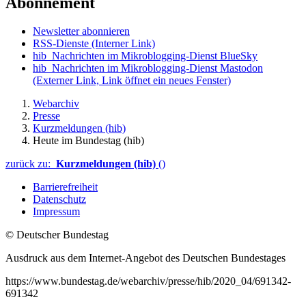
Abonnement
Newsletter abonnieren
RSS-Dienste
(Interner Link)
hib_Nachrichten im Mikroblogging-Dienst BlueSky
hib_Nachrichten im Mikroblogging-Dienst Mastodon
(Externer Link, Link öffnet ein neues Fenster)
Webarchiv
Presse
Kurzmeldungen (hib)
Heute im Bundestag (hib)
zurück zu:
Kurzmeldungen (hib)
()
Barrierefreiheit
Datenschutz
Impressum
© Deutscher Bundestag
Ausdruck aus dem Internet-Angebot des Deutschen Bundestages
https://www.bundestag.de/webarchiv/presse/hib/2020_04/691342-
691342