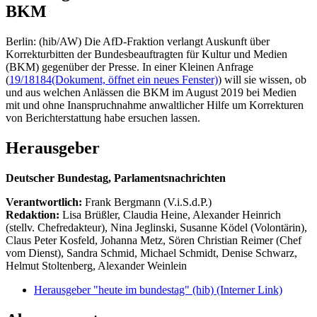
BKM
Berlin: (hib/AW) Die AfD-Fraktion verlangt Auskunft über
Korrekturbitten der Bundesbeauftragten für Kultur und Medien
(BKM) gegenüber der Presse. In einer Kleinen Anfrage
(
19/18184
(Dokument, öffnet ein neues Fenster)
) will sie wissen, ob
und aus welchen Anlässen die BKM im August 2019 bei Medien
mit und ohne Inanspruchnahme anwaltlicher Hilfe um Korrekturen
von Berichterstattung habe ersuchen lassen.
Herausgeber
Deutscher Bundestag, Parlamentsnachrichten
Verantwortlich:
Frank Bergmann (V.i.S.d.P.)
Redaktion:
Lisa Brüßler, Claudia Heine, Alexander Heinrich
(stellv. Chefredakteur), Nina Jeglinski,
Susanne Ködel (Volontärin),
Claus Peter Kosfeld, Johanna Metz, Sören Christian Reimer (Chef
vom Dienst), Sandra Schmid, Michael Schmidt, Denise Schwarz,
Helmut Stoltenberg, Alexander Weinlein
Herausgeber "heute im bundestag" (hib)
(Interner Link)