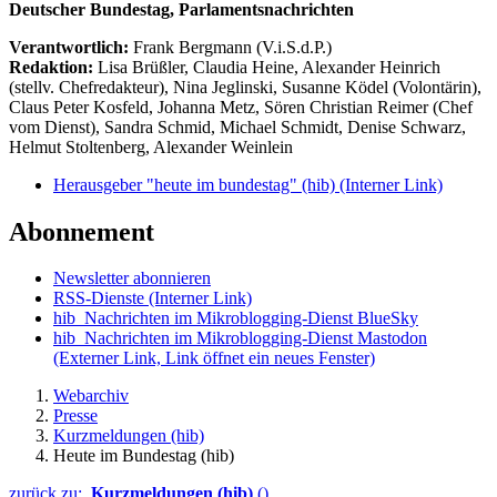
Deutscher Bundestag, Parlamentsnachrichten
Verantwortlich:
Frank Bergmann (V.i.S.d.P.)
Redaktion:
Lisa Brüßler, Claudia Heine, Alexander Heinrich
(stellv. Chefredakteur), Nina Jeglinski,
Susanne Ködel (Volontärin),
Claus Peter Kosfeld, Johanna Metz, Sören Christian Reimer (Chef
vom Dienst), Sandra Schmid, Michael Schmidt, Denise Schwarz,
Helmut Stoltenberg, Alexander Weinlein
Herausgeber "heute im bundestag" (hib)
(Interner Link)
Abonnement
Newsletter abonnieren
RSS-Dienste
(Interner Link)
hib_Nachrichten im Mikroblogging-Dienst BlueSky
hib_Nachrichten im Mikroblogging-Dienst Mastodon
(Externer Link, Link öffnet ein neues Fenster)
Webarchiv
Presse
Kurzmeldungen (hib)
Heute im Bundestag (hib)
zurück zu:
Kurzmeldungen (hib)
()