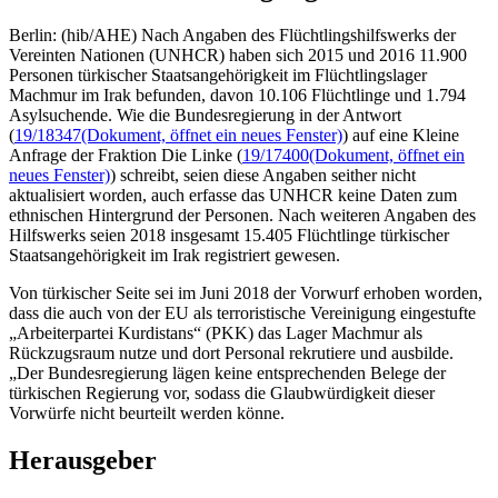
Berlin: (hib/AHE) Nach Angaben des Flüchtlingshilfswerks der
Vereinten Nationen (UNHCR) haben sich 2015 und 2016 11.900
Personen türkischer Staatsangehörigkeit im Flüchtlingslager
Machmur im Irak befunden, davon 10.106 Flüchtlinge und 1.794
Asylsuchende. Wie die Bundesregierung in der Antwort
(
19/18347
(Dokument, öffnet ein neues Fenster)
) auf eine Kleine
Anfrage der Fraktion Die Linke (
19/17400
(Dokument, öffnet ein
neues Fenster)
) schreibt, seien diese Angaben seither nicht
aktualisiert worden, auch erfasse das UNHCR keine Daten zum
ethnischen Hintergrund der Personen. Nach weiteren Angaben des
Hilfswerks seien 2018 insgesamt 15.405 Flüchtlinge türkischer
Staatsangehörigkeit im Irak registriert gewesen.
Von türkischer Seite sei im Juni 2018 der Vorwurf erhoben worden,
dass die auch von der EU als terroristische Vereinigung eingestufte
„Arbeiterpartei Kurdistans“ (PKK) das Lager Machmur als
Rückzugsraum nutze und dort Personal rekrutiere und ausbilde.
„Der Bundesregierung lägen keine entsprechenden Belege der
türkischen Regierung vor, sodass die Glaubwürdigkeit dieser
Vorwürfe nicht beurteilt werden könne.
Herausgeber