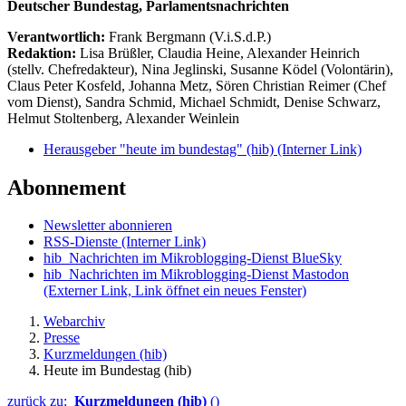
Deutscher Bundestag, Parlamentsnachrichten
Verantwortlich:
Frank Bergmann (V.i.S.d.P.)
Redaktion:
Lisa Brüßler, Claudia Heine, Alexander Heinrich
(stellv. Chefredakteur), Nina Jeglinski,
Susanne Ködel (Volontärin),
Claus Peter Kosfeld, Johanna Metz, Sören Christian Reimer (Chef
vom Dienst), Sandra Schmid, Michael Schmidt, Denise Schwarz,
Helmut Stoltenberg, Alexander Weinlein
Herausgeber "heute im bundestag" (hib)
(Interner Link)
Abonnement
Newsletter abonnieren
RSS-Dienste
(Interner Link)
hib_Nachrichten im Mikroblogging-Dienst BlueSky
hib_Nachrichten im Mikroblogging-Dienst Mastodon
(Externer Link, Link öffnet ein neues Fenster)
Webarchiv
Presse
Kurzmeldungen (hib)
Heute im Bundestag (hib)
zurück zu:
Kurzmeldungen (hib)
()