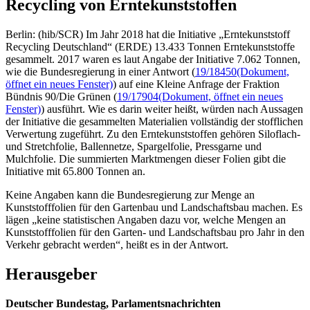
Recycling von Erntekunststoffen
Berlin: (hib/SCR) Im Jahr 2018 hat die Initiative „Erntekunststoff
Recycling Deutschland“ (ERDE) 13.433 Tonnen Erntekunststoffe
gesammelt. 2017 waren es laut Angabe der Initiative 7.062 Tonnen,
wie die Bundesregierung in einer Antwort (
19/18450
(Dokument,
öffnet ein neues Fenster)
) auf eine Kleine Anfrage der Fraktion
Bündnis 90/Die Grünen (
19/17904
(Dokument, öffnet ein neues
Fenster)
) ausführt. Wie es darin weiter heißt, würden nach Aussagen
der Initiative die gesammelten Materialien vollständig der stofflichen
Verwertung zugeführt. Zu den Erntekunststoffen gehören Siloflach-
und Stretchfolie, Ballennetze, Spargelfolie, Pressgarne und
Mulchfolie. Die summierten Marktmengen dieser Folien gibt die
Initiative mit 65.800 Tonnen an.
Keine Angaben kann die Bundesregierung zur Menge an
Kunststofffolien für den Gartenbau und Landschaftsbau machen. Es
lägen „keine statistischen Angaben dazu vor, welche Mengen an
Kunststofffolien für den Garten- und Landschaftsbau pro Jahr in den
Verkehr gebracht werden“, heißt es in der Antwort.
Herausgeber
Deutscher Bundestag, Parlamentsnachrichten