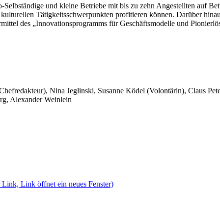
o-Selbständige und kleine Betriebe mit bis zu zehn Angestellten auf Be
ulturellen Tätigkeitsschwerpunkten profitieren können. Darüber hinaus
ermittel des „Innovationsprogramms für Geschäftsmodelle und Pionierl
 Chefredakteur), Nina Jeglinski,
Susanne Ködel (Volontärin),
Claus Pet
rg, Alexander Weinlein
 Link, Link öffnet ein neues Fenster)