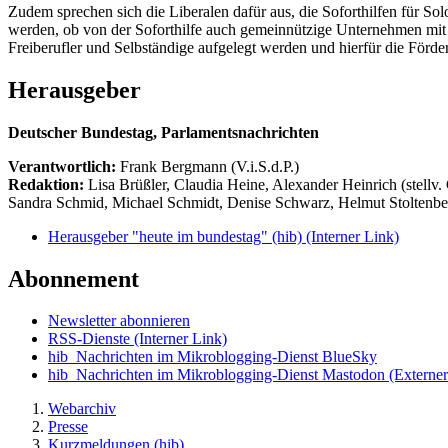
Zudem sprechen sich die Liberalen dafür aus, die Soforthilfen für Sol
werden, ob von der Soforthilfe auch gemeinnützige Unternehmen mit k
Freiberufler und Selbständige aufgelegt werden und hierfür die Förd
Herausgeber
Deutscher Bundestag, Parlamentsnachrichten
Verantwortlich:
Frank Bergmann (V.i.S.d.P.)
Redaktion:
Lisa Brüßler, Claudia Heine, Alexander Heinrich (stellv.
Sandra Schmid, Michael Schmidt, Denise Schwarz, Helmut Stoltenbe
Herausgeber "heute im bundestag" (hib)
(Interner Link)
Abonnement
Newsletter abonnieren
RSS-Dienste
(Interner Link)
hib_Nachrichten im Mikroblogging-Dienst BlueSky
hib_Nachrichten im Mikroblogging-Dienst Mastodon
(Externer
Webarchiv
Presse
Kurzmeldungen (hib)