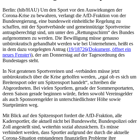
Berlin: (hib/HAU) Um den Sport vor den Auswirkungen der
Corona-Krise zu bewahren, verlangt die AfD-Fraktion von der
Bundesregierung, eine bundesweit einheitliche Regelung zu
schaffen, mit der Sportverbände und gemeinnützige Sportvereine
antragsberechtigt sind, um unter den „Rettungsschirm“ des Bundes
aufgenommen zu werden. Die Bewilligung müsse genauso
unbürokratisch gehandhabt werden wie bei Unternehmen, heißt es
in dem dazu vorgelegten Antrag (
19/18726
(Dokument, öffnet ein
neues Fenster)
), der am Donnerstag auf der Tagesordnung des
Bundestages steht.
In Not geratenen Sportvereinen und -verbänden müsse jetzt
unbürokratisch über die Krise geholfen werden, „egal ob es sich um
Breitensport oder um Spitzensport handelt“, schreiben die
Abgeordneten. Bei vielen Sportlern, gerade der Sommersportarten,
deren Saison gerade beginnen würde, fielen sowohl Vereinsgelder
als auch Sponsorengelder in unterschiedlichster Höhe sowie
Startprämien weg.
Mit Blick auf den Spitzensport fordert die AfD-Fraktion, alle
Kadersportler, die aktuell nicht bei Bundeswehr, Bundespolizei oder
Zoll angestellt sind, weiterhin sozial abzusichern. Es müsse
verhindert werden, dass Sportler aufgrund der durch die aktuelle
Corona-Situation entstandenen finanziellen Probleme ihre