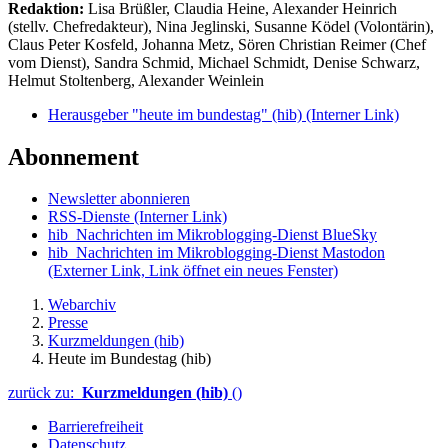
Redaktion:
Lisa Brüßler, Claudia Heine, Alexander Heinrich
(stellv. Chefredakteur), Nina Jeglinski,
Susanne Ködel (Volontärin),
Claus Peter Kosfeld, Johanna Metz, Sören Christian Reimer (Chef
vom Dienst), Sandra Schmid, Michael Schmidt, Denise Schwarz,
Helmut Stoltenberg, Alexander Weinlein
Herausgeber "heute im bundestag" (hib)
(Interner Link)
Abonnement
Newsletter abonnieren
RSS-Dienste
(Interner Link)
hib_Nachrichten im Mikroblogging-Dienst BlueSky
hib_Nachrichten im Mikroblogging-Dienst Mastodon
(Externer Link, Link öffnet ein neues Fenster)
Webarchiv
Presse
Kurzmeldungen (hib)
Heute im Bundestag (hib)
zurück zu:
Kurzmeldungen (hib)
()
Barrierefreiheit
Datenschutz