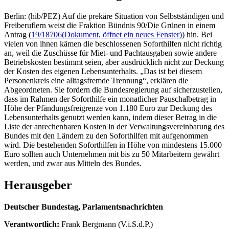
Berlin: (hib/PEZ) Auf die prekäre Situation von Selbstständigen und
Freiberuflern weist die Fraktion Bündnis 90/Die Grünen in einem
Antrag (
19/18706
(Dokument, öffnet ein neues Fenster)
) hin. Bei
vielen von ihnen kämen die beschlossenen Soforthilfen nicht richtig
an, weil die Zuschüsse für Miet- und Pachtausgaben sowie andere
Betriebskosten bestimmt seien, aber ausdrücklich nicht zur Deckung
der Kosten des eigenen Lebensunterhalts. „Das ist bei diesem
Personenkreis eine alltagsfremde Trennung“, erklären die
Abgeordneten. Sie fordern die Bundesregierung auf sicherzustellen,
dass im Rahmen der Soforthilfe ein monatlicher Pauschalbetrag in
Höhe der Pfändungsfreigrenze von 1.180 Euro zur Deckung des
Lebensunterhalts genutzt werden kann, indem dieser Betrag in die
Liste der anrechenbaren Kosten in der Verwaltungsvereinbarung des
Bundes mit den Ländern zu den Soforthilfen mit aufgenommen
wird. Die bestehenden Soforthilfen in Höhe von mindestens 15.000
Euro sollten auch Unternehmen mit bis zu 50 Mitarbeitern gewährt
werden, und zwar aus Mitteln des Bundes.
Herausgeber
Deutscher Bundestag, Parlamentsnachrichten
Verantwortlich:
Frank Bergmann (V.i.S.d.P.)