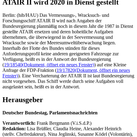
ATAIR II wird 2020 in Dienst gestellt
Berlin: (hib/HAU) Das Vermessungs-, Wracksuch- und
Forschungsschiff ATAIR II wird nach Angaben der
Bundesregierung planmäßig noch in diesem Jahr die 1987 in Dienst
gestellte ATAIR ersetzen und deren hoheitliche Aufgaben
übernehmen, die überwiegend in der Seevermessung und
Wracksuche sowie der Meeresumweltüberwachung liegen.
Innerhalb der Flotte des Bundes stünden für dieses
Anforderungsprofil keine anderen geeigneten Fahrzeuge zur
Verfügung, heißt es in der Antwort der Bundesregierung
(
19/18540
(Dokument, öffnet ein neues Fenster)
) auf eine Kleine
Anfrage der FDP-Fraktion (
19/17820
(Dokument, öffnet ein neues
Fenster)
). Eine Vercharterung der ATAIR II ist laut Bundesregierung
nicht vorgesehen. Das Schiff werde durch seine Aufgaben voll
ausgelastet sein, heißt es in der Antwort.
Herausgeber
Deutscher Bundestag, Parlamentsnachrichten
Verantwortlich:
Frank Bergmann (V.i.S.d.P.)
Redaktion:
Lisa Brüßler, Claudia Heine, Alexander Heinrich
(stellv. Chefredakteur), Nina Jeglinski,
Susanne Ködel (Volontärin),