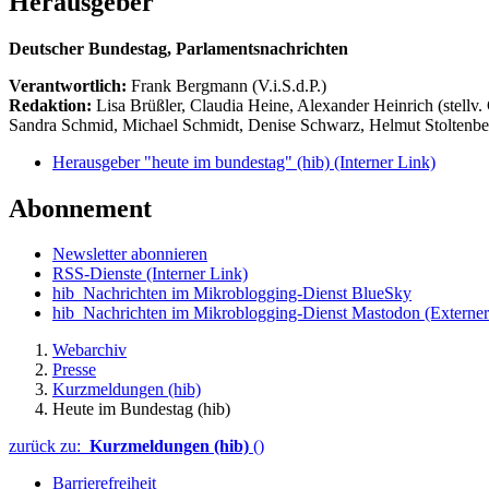
Herausgeber
Deutscher Bundestag, Parlamentsnachrichten
Verantwortlich:
Frank Bergmann (V.i.S.d.P.)
Redaktion:
Lisa Brüßler, Claudia Heine, Alexander Heinrich (stellv.
Sandra Schmid, Michael Schmidt, Denise Schwarz, Helmut Stoltenbe
Herausgeber "heute im bundestag" (hib)
(Interner Link)
Abonnement
Newsletter abonnieren
RSS-Dienste
(Interner Link)
hib_Nachrichten im Mikroblogging-Dienst BlueSky
hib_Nachrichten im Mikroblogging-Dienst Mastodon
(Externer
Webarchiv
Presse
Kurzmeldungen (hib)
Heute im Bundestag (hib)
zurück zu:
Kurzmeldungen (hib)
()
Barrierefreiheit