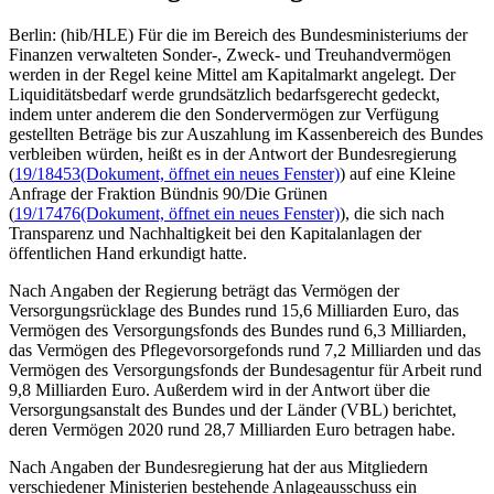
Berlin: (hib/HLE) Für die im Bereich des Bundesministeriums der
Finanzen verwalteten Sonder-, Zweck- und Treuhandvermögen
werden in der Regel keine Mittel am Kapitalmarkt angelegt. Der
Liquiditätsbedarf werde grundsätzlich bedarfsgerecht gedeckt,
indem unter anderem die den Sondervermögen zur Verfügung
gestellten Beträge bis zur Auszahlung im Kassenbereich des Bundes
verbleiben würden, heißt es in der Antwort der Bundesregierung
(
19/18453
(Dokument, öffnet ein neues Fenster)
) auf eine Kleine
Anfrage der Fraktion Bündnis 90/Die Grünen
(
19/17476
(Dokument, öffnet ein neues Fenster)
), die sich nach
Transparenz und Nachhaltigkeit bei den Kapitalanlagen der
öffentlichen Hand erkundigt hatte.
Nach Angaben der Regierung beträgt das Vermögen der
Versorgungsrücklage des Bundes rund 15,6 Milliarden Euro, das
Vermögen des Versorgungsfonds des Bundes rund 6,3 Milliarden,
das Vermögen des Pflegevorsorgefonds rund 7,2 Milliarden und das
Vermögen des Versorgungsfonds der Bundesagentur für Arbeit rund
9,8 Milliarden Euro. Außerdem wird in der Antwort über die
Versorgungsanstalt des Bundes und der Länder (VBL) berichtet,
deren Vermögen 2020 rund 28,7 Milliarden Euro betragen habe.
Nach Angaben der Bundesregierung hat der aus Mitgliedern
verschiedener Ministerien bestehende Anlageausschuss ein