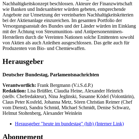
Nachhaltigkeitskonzept beschlossen. Akteure der Finanzwirtschaft
wie Banken und Indexanbieter würden gebeten, entsprechende
Angebote zur Umsetzung der vereinbarten Nachhaltigkeitskriterien
bei der Aktienanlage einzureichen. Im gesamten Portfolio der
Versorgungsanstalt des Bundes und der Länder würden im Einklang
mit der Ächtung von Streumunition- und Antipersonenminen-
Herstellern durch die Vereinten Nationen solche Emittenten sowohl
von Aktien als auch Anleihen ausgeschlossen. Das gelte auch für
Produzenten von Bio- und Chemiewaffen.
Herausgeber
Deutscher Bundestag, Parlamentsnachrichten
Verantwortlich:
Frank Bergmann (V.i.S.d.P.)
Redaktion:
Lisa Brüßler, Claudia Heine, Alexander Heinrich
(stellv. Chefredakteur), Nina Jeglinski,
Susanne Ködel (Volontärin),
Claus Peter Kosfeld, Johanna Metz, Sören Christian Reimer (Chef
vom Dienst), Sandra Schmid, Michael Schmidt, Denise Schwarz,
Helmut Stoltenberg, Alexander Weinlein
Herausgeber "heute im bundestag" (hib)
(Interner Link)
Abonnement