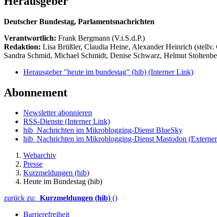
Herausgeber
Deutscher Bundestag, Parlamentsnachrichten
Verantwortlich:
Frank Bergmann (V.i.S.d.P.)
Redaktion:
Lisa Brüßler, Claudia Heine, Alexander Heinrich (stellv.
Sandra Schmid, Michael Schmidt, Denise Schwarz, Helmut Stoltenbe
Herausgeber "heute im bundestag" (hib)
(Interner Link)
Abonnement
Newsletter abonnieren
RSS-Dienste
(Interner Link)
hib_Nachrichten im Mikroblogging-Dienst BlueSky
hib_Nachrichten im Mikroblogging-Dienst Mastodon
(Externer
Webarchiv
Presse
Kurzmeldungen (hib)
Heute im Bundestag (hib)
zurück zu:
Kurzmeldungen (hib)
()
Barrierefreiheit