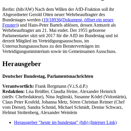
Berlin: (hib/AW) Nach dem Willen der AfD-Fraktion soll ihr
Abgeordneter Gerold Otten neuer Wehrbeauftragter des
Bundestages werden (
19/18936
(Dokument, öffnet ein neues
Fenster)
) und Hans-Peter Bartels ablösen, dessen Amtszeit als
Wehrbeauftragter am 21. Mai endet. Der 1955 geborene
Parlamentarier sitzt seit 2017 für die AfD im Bundestag und ist
derzeit Mitglied im Verteidigungsausschuss, im
Untersuchungsausschuss zu den Beraterverträgen im
Verteidigungsministerium sowie im Gemeinsamen Ausschuss.
Herausgeber
Deutscher Bundestag, Parlamentsnachrichten
Verantwortlich:
Frank Bergmann (V.i.S.d.P.)
Redaktion:
Lisa Brüßler, Claudia Heine, Alexander Heinrich
(stellv. Chefredakteur), Nina Jeglinski,
Susanne Ködel (Volontärin),
Claus Peter Kosfeld, Johanna Metz, Sören Christian Reimer (Chef
vom Dienst), Sandra Schmid, Michael Schmidt, Denise Schwarz,
Helmut Stoltenberg, Alexander Weinlein
Herausgeber "heute im bundestag" (hib)
(Interner Link)