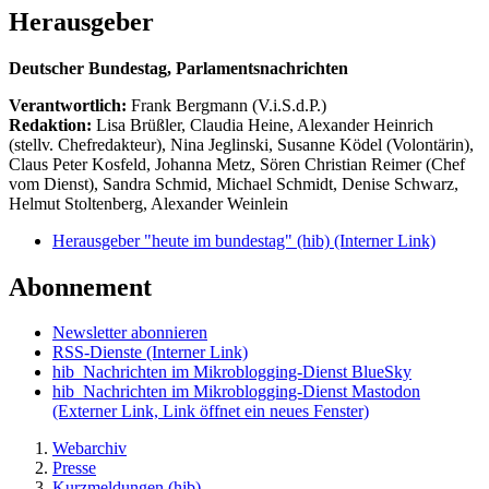
Herausgeber
Deutscher Bundestag, Parlamentsnachrichten
Verantwortlich:
Frank Bergmann (V.i.S.d.P.)
Redaktion:
Lisa Brüßler, Claudia Heine, Alexander Heinrich
(stellv. Chefredakteur), Nina Jeglinski,
Susanne Ködel (Volontärin),
Claus Peter Kosfeld, Johanna Metz, Sören Christian Reimer (Chef
vom Dienst), Sandra Schmid, Michael Schmidt, Denise Schwarz,
Helmut Stoltenberg, Alexander Weinlein
Herausgeber "heute im bundestag" (hib)
(Interner Link)
Abonnement
Newsletter abonnieren
RSS-Dienste
(Interner Link)
hib_Nachrichten im Mikroblogging-Dienst BlueSky
hib_Nachrichten im Mikroblogging-Dienst Mastodon
(Externer Link, Link öffnet ein neues Fenster)
Webarchiv
Presse
Kurzmeldungen (hib)