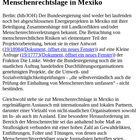
Menschenrechtslage in Mexiko
Berlin: (hib/JOH) Der Bundesregierung sind weder bei laufenden
noch bei abgeschlossenen Energieprojekten in Mexiko mit ihrer
Beteiligung Zusammenhänge mit Landkonflikten und/oder
Menschenrechtsverletzungen bekannt. Die Betrachtung von
menschenrechtlichen Risiken sei elementarer Teil der
Projektvorbereitung, betont sie in einer Antwort
(
19/18984
(Dokument, öffnet ein neues Fenster)
) auf eine Kleine
Anfrage (
19/17773
(Dokument, öffnet ein neues Fenster)
) der
Fraktion Die Linke. Weder die Bundesregierung noch die im
staatlichen Auftrag handelnden Durchführungsorganisationen
genehmigten Projekte, die die Umwelt- und
Sozialverträglichkeitsprüfungen - „die selbstverständlich auch die
Prüfung der Einhaltung von Menschenrechten umfassen“ - nicht
bestünden.
Gleichwohl stehe sie zur Menschenrechtslage in Mexiko in
regelmäßigem Austausch mit internationalen und lokalen Partnern,
darunter einer Vielzahl von nicht-staatlichen Organisationen sowohl
im In- als auch im Ausland. Eine besondere Herausforderung im
Bereich der Menschenrechte sei das anhaltend hohe Maß an
Straflosigkeit verbunden mit einer hohen Zahl an Gewaltdelikten,
Entführungen, Folter und Tötungen, von denen auch
Menschenrechtsverteidiger sowie Journalisten betroffen seien.