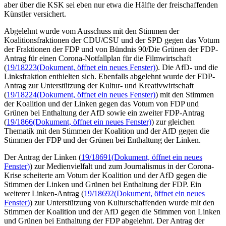
aber über die KSK sei eben nur etwa die Hälfte der freischaffenden
Künstler versichert.
Abgelehnt wurde vom Ausschuss mit den Stimmen der
Koalitionsfraktionen der CDU/CSU und der SPD gegen das Votum
der Fraktionen der FDP und von Bündnis 90/Die Grünen der FDP-
Antrag für einen Corona-Notfallplan für die Filmwirtschaft
(
19/18223
(Dokument, öffnet ein neues Fenster)
). Die AfD- und die
Linksfraktion enthielten sich. Ebenfalls abgelehnt wurde der FDP-
Antrag zur Unterstützung der Kultur- und Kreativwirtschaft
(
19/18224
(Dokument, öffnet ein neues Fenster)
) mit den Stimmen
der Koalition und der Linken gegen das Votum von FDP und
Grünen bei Enthaltung der AfD sowie ein zweiter FDP-Antrag
(
19/1866
(Dokument, öffnet ein neues Fenster)
) zur gleichen
Thematik mit den Stimmen der Koalition und der AfD gegen die
Stimmen der FDP und der Grünen bei Enthaltung der Linken.
Der Antrag der Linken (
19/18691
(Dokument, öffnet ein neues
Fenster)
) zur Medienvielfalt und zum Journalismus in der Corona-
Krise scheiterte am Votum der Koalition und der AfD gegen die
Stimmen der Linken und Grünen bei Enthaltung der FDP. Ein
weiterer Linken-Antrag (
19/18692
(Dokument, öffnet ein neues
Fenster)
) zur Unterstützung von Kulturschaffenden wurde mit den
Stimmen der Koalition und der AfD gegen die Stimmen von Linken
und Grünen bei Enthaltung der FDP abgelehnt. Der Antrag der