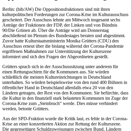
Berlin: (hib/AW) Die Oppositionsfraktionen sind mit ihren
kulturpolitischen Forderungen zur Corona-Krise im Kulturausschuss
gescheitert. Der Ausschuss lehnte am Mittwoch insgesamt sechs
Anträge der Fraktionen der FDP, der Linken und von Bündnis
90/Die Grünen ab. Über die Anträge wird am Donnerstag
abschließend im Plenum des Bundestages beraten und abgestimmt.
Zuvor hatte Kulturstaatsministerin Monika Grütters (CDU) den
Ausschuss erneut über die bislang während der Corona-Pandemie
ergriffenen Maßnahmen zur Unterstützung der Kulturszene
informiert und sich den Fragen der Abgeordneten gestellt.
Grütters sprach sich in der Ausschusssitzung unter anderem für
einen Rettungsschirm für die Kommunen aus. Sie würden
schließlich die meisten Kultureinrichtungen in Deutschland
unterhalten. So würden beispielsweise von den rund 400 Bühnen in
öffentlicher Hand in Deutschland allenfalls etwa 20 von den
Ländern getragen, der Rest von den Kommunen. Sie befürchte, dass
die Kultur in den finanziell stark belasteten Kommunen im Zuge der
Corona-Krise zum „Steinbruch“ werde. Dies müsse verhindert
werden, betonte Grütters.
Aus der SPD-Fraktion wurde die Kritik laut, es fehle in der Corona-
Krise an einer konzertierten Aktion zur Rettung der Kulturszene.
Die gegenseitigen Schuldzuweisungen zwischen Bund, Ländern