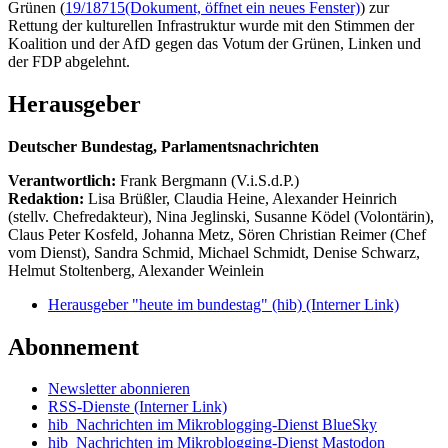
Grünen (
19/18715
(Dokument, öffnet ein neues Fenster)
) zur
Rettung der kulturellen Infrastruktur wurde mit den Stimmen der
Koalition und der AfD gegen das Votum der Grünen, Linken und
der FDP abgelehnt.
Herausgeber
Deutscher Bundestag, Parlamentsnachrichten
Verantwortlich:
Frank Bergmann (V.i.S.d.P.)
Redaktion:
Lisa Brüßler, Claudia Heine, Alexander Heinrich
(stellv. Chefredakteur), Nina Jeglinski,
Susanne Ködel (Volontärin),
Claus Peter Kosfeld, Johanna Metz, Sören Christian Reimer (Chef
vom Dienst), Sandra Schmid, Michael Schmidt, Denise Schwarz,
Helmut Stoltenberg, Alexander Weinlein
Herausgeber "heute im bundestag" (hib)
(Interner Link)
Abonnement
Newsletter abonnieren
RSS-Dienste
(Interner Link)
hib_Nachrichten im Mikroblogging-Dienst BlueSky
hib_Nachrichten im Mikroblogging-Dienst Mastodon