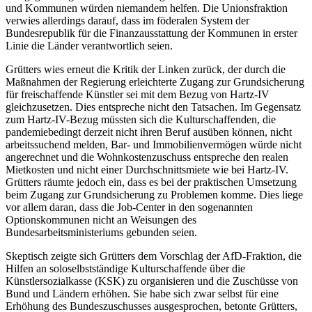
und Kommunen würden niemandem helfen. Die Unionsfraktion
verwies allerdings darauf, dass im föderalen System der
Bundesrepublik für die Finanzausstattung der Kommunen in erster
Linie die Länder verantwortlich seien.
Grütters wies erneut die Kritik der Linken zurück, der durch die
Maßnahmen der Regierung erleichterte Zugang zur Grundsicherung
für freischaffende Künstler sei mit dem Bezug von Hartz-IV
gleichzusetzen. Dies entspreche nicht den Tatsachen. Im Gegensatz
zum Hartz-IV-Bezug müssten sich die Kulturschaffenden, die
pandemiebedingt derzeit nicht ihren Beruf ausüben können, nicht
arbeitssuchend melden, Bar- und Immobilienvermögen würde nicht
angerechnet und die Wohnkostenzuschuss entspreche den realen
Mietkosten und nicht einer Durchschnittsmiete wie bei Hartz-IV.
Grütters räumte jedoch ein, dass es bei der praktischen Umsetzung
beim Zugang zur Grundsicherung zu Problemen komme. Dies liege
vor allem daran, dass die Job-Center in den sogenannten
Optionskommunen nicht an Weisungen des
Bundesarbeitsministeriums gebunden seien.
Skeptisch zeigte sich Grütters dem Vorschlag der AfD-Fraktion, die
Hilfen an soloselbstständige Kulturschaffende über die
Künstlersozialkasse (KSK) zu organisieren und die Zuschüsse von
Bund und Ländern erhöhen. Sie habe sich zwar selbst für eine
Erhöhung des Bundeszuschusses ausgesprochen, betonte Grütters,