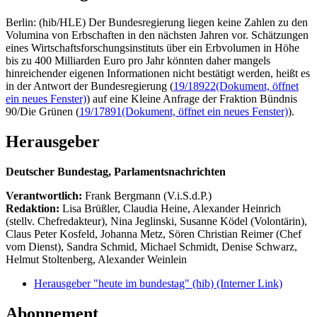
Berlin: (hib/HLE) Der Bundesregierung liegen keine Zahlen zu den
Volumina von Erbschaften in den nächsten Jahren vor. Schätzungen
eines Wirtschaftsforschungsinstituts über ein Erbvolumen in Höhe
bis zu 400 Milliarden Euro pro Jahr könnten daher mangels
hinreichender eigenen Informationen nicht bestätigt werden, heißt es
in der Antwort der Bundesregierung (
19/18922
(Dokument, öffnet
ein neues Fenster)
) auf eine Kleine Anfrage der Fraktion Bündnis
90/Die Grünen (
19/17891
(Dokument, öffnet ein neues Fenster)
).
Herausgeber
Deutscher Bundestag, Parlamentsnachrichten
Verantwortlich:
Frank Bergmann (V.i.S.d.P.)
Redaktion:
Lisa Brüßler, Claudia Heine, Alexander Heinrich
(stellv. Chefredakteur), Nina Jeglinski,
Susanne Ködel (Volontärin),
Claus Peter Kosfeld, Johanna Metz, Sören Christian Reimer (Chef
vom Dienst), Sandra Schmid, Michael Schmidt, Denise Schwarz,
Helmut Stoltenberg, Alexander Weinlein
Herausgeber "heute im bundestag" (hib)
(Interner Link)
Abonnement