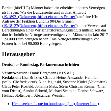
Berlin: (hib/HLE) Männer haben ein erheblich höheres Vermögen
als Frauen. Wie die Bundesregierung in ihrer Antwort
(
19/18921
(Dokument, öffnet ein neues Fenster)
) auf eine Kleine
Anfrage der Fraktion Bündnis 90/Die Grünen
(
19/18127
(Dokument, öffnet ein neues Fenster)
) unter Verweis auf
Berechnungen eines Wirtschaftsforschungsinstituts mitteilt, soll das
durchschnittliche Nettogesamtvermögen von Männern im Jahr 2017
124.000 Euro betragen haben. Das Nettogesamtvermögen von
Frauen habe bei 90.000 Euro gelegen.
Herausgeber
Deutscher Bundestag, Parlamentsnachrichten
Verantwortlich:
Frank Bergmann (V.i.S.d.P.)
Redaktion:
Lisa Brüßler, Claudia Heine, Alexander Heinrich
(stellv. Chefredakteur), Nina Jeglinski,
Susanne Ködel (Volontärin),
Claus Peter Kosfeld, Johanna Metz, Sören Christian Reimer (Chef
vom Dienst), Sandra Schmid, Michael Schmidt, Denise Schwarz,
Helmut Stoltenberg, Alexander Weinlein
Herausgeber "heute im bundestag" (hib)
(Interner Link)