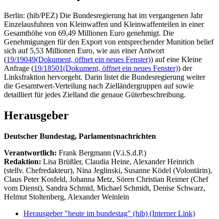
Berlin: (hib/PEZ) Die Bundesregierung hat im vergangenen Jahr
Einzelausfuhren von Kleinwaffen und Kleinwaffenteilen in einer
Gesamthöhe von 69,49 Millionen Euro genehmigt. Die
Genehmigungen für den Export von entsprechender Munition belief
sich auf 5,53 Millionen Euro, wie aus einer Antwort
(
19/19049
(Dokument, öffnet ein neues Fenster)
) auf eine Kleine
Anfrage (
19/18501
(Dokument, öffnet ein neues Fenster)
) der
Linksfraktion hervorgeht. Darin listet die Bundesregierung weiter
die Gesamtwert-Verteilung nach Zielländergruppen auf sowie
detailliert für jedes Zielland die genaue Güterbeschreibung.
Herausgeber
Deutscher Bundestag, Parlamentsnachrichten
Verantwortlich:
Frank Bergmann (V.i.S.d.P.)
Redaktion:
Lisa Brüßler, Claudia Heine, Alexander Heinrich
(stellv. Chefredakteur), Nina Jeglinski,
Susanne Ködel (Volontärin),
Claus Peter Kosfeld, Johanna Metz, Sören Christian Reimer (Chef
vom Dienst), Sandra Schmid, Michael Schmidt, Denise Schwarz,
Helmut Stoltenberg, Alexander Weinlein
Herausgeber "heute im bundestag" (hib)
(Interner Link)