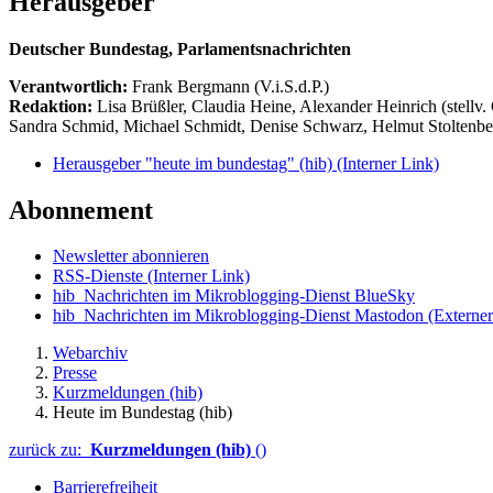
Herausgeber
Deutscher Bundestag, Parlamentsnachrichten
Verantwortlich:
Frank Bergmann (V.i.S.d.P.)
Redaktion:
Lisa Brüßler, Claudia Heine, Alexander Heinrich (stellv.
Sandra Schmid, Michael Schmidt, Denise Schwarz, Helmut Stoltenbe
Herausgeber "heute im bundestag" (hib)
(Interner Link)
Abonnement
Newsletter abonnieren
RSS-Dienste
(Interner Link)
hib_Nachrichten im Mikroblogging-Dienst BlueSky
hib_Nachrichten im Mikroblogging-Dienst Mastodon
(Externer
Webarchiv
Presse
Kurzmeldungen (hib)
Heute im Bundestag (hib)
zurück zu:
Kurzmeldungen (hib)
()
Barrierefreiheit