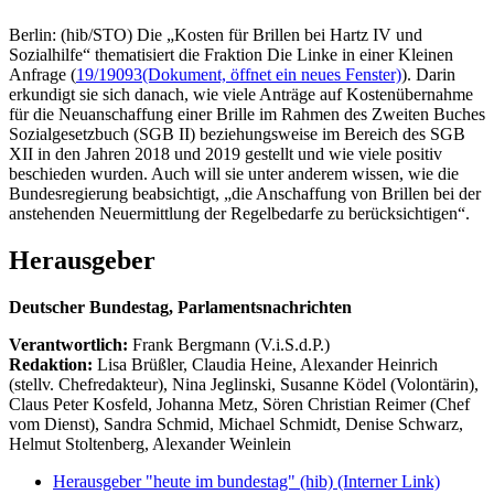
Berlin: (hib/STO) Die „Kosten für Brillen bei Hartz IV und
Sozialhilfe“ thematisiert die Fraktion Die Linke in einer Kleinen
Anfrage (
19/19093
(Dokument, öffnet ein neues Fenster)
). Darin
erkundigt sie sich danach, wie viele Anträge auf Kostenübernahme
für die Neuanschaffung einer Brille im Rahmen des Zweiten Buches
Sozialgesetzbuch (SGB II) beziehungsweise im Bereich des SGB
XII in den Jahren 2018 und 2019 gestellt und wie viele positiv
beschieden wurden. Auch will sie unter anderem wissen, wie die
Bundesregierung beabsichtigt, „die Anschaffung von Brillen bei der
anstehenden Neuermittlung der Regelbedarfe zu berücksichtigen“.
Herausgeber
Deutscher Bundestag, Parlamentsnachrichten
Verantwortlich:
Frank Bergmann (V.i.S.d.P.)
Redaktion:
Lisa Brüßler, Claudia Heine, Alexander Heinrich
(stellv. Chefredakteur), Nina Jeglinski,
Susanne Ködel (Volontärin),
Claus Peter Kosfeld, Johanna Metz, Sören Christian Reimer (Chef
vom Dienst), Sandra Schmid, Michael Schmidt, Denise Schwarz,
Helmut Stoltenberg, Alexander Weinlein
Herausgeber "heute im bundestag" (hib)
(Interner Link)