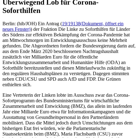
Überwiegend Lob für Corona-
Soforthilfen
Berlin: (hib/JOH) Ein Antrag (
19/19138
(Dokument, öffnet ein
neues Fenster)
) der Fraktion Die Linke zu Soforthilfen für Länder
des Südens zur effektiven Bekämpfung der Corona-Pandemie hat
am Mittwochmorgen im Entwicklungsausschuss keine Mehrheit
gefunden. Die Abgeordneten fordern die Bundesregierung darin auf,
aus dem Ende März 2020 beschlossenen Nachtragshaushalt
zusätzlich vier Milliarden Euro für die öffentliche
Entwicklungszusammenarbeit und Humanitäre Hilfe (ODA) an
Soforthilfe bereitzustellen und diesen Mittelaufwuchs zukünftig in
den regulären Haushaltsplänen zu verstetigen. Dagegen stimmten
neben CDU/CSU und SPD auch AfD und FDP. Die Grünen
enthielten sich.
Eine Vertreterin der Linken lobte im Ausschuss zwar das Corona-
Sofortprogramm des Bundesministeriums für wirtschaftliche
Zusammenarbeit und Entwicklung (BMZ), das allein im laufenden
Jahr eine Milliarde Euro etwa für Informationskampagnen und die
Ausstattung von Gesundheitspersonal in den Partnerländern
mobilisiert. Dass die Mittel jedoch durch Umschichtungen aus dem
bisherigen Etat frei würden, wie die Parlamentarische
Staatssekretärin beim (BMZ), Maria Flachsbarth (CSU) zuvor