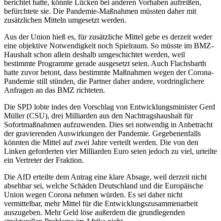
berichtet hatte, könnte Lücken bei anderen Vorhaben aufreißen,
befürchtete sie. Die Pandemie-Maßnahmen müssten daher mit
zusätzlichen Mitteln umgesetzt werden.
Aus der Union hieß es, für zusätzliche Mittel gebe es derzeit weder
eine objektive Notwendigkeit noch Spielraum. So müsste im BMZ-
Haushalt schon allein deshalb umgeschichtet werden, weil
bestimmte Programme gerade ausgesetzt seien. Auch Flachsbarth
hatte zuvor betont, dass bestimmte Maßnahmen wegen der Corona-
Pandemie still stünden, die Partner daher andere, vordringlichere
Anfragen an das BMZ richteten.
Die SPD lobte indes den Vorschlag von Entwicklungsminister Gerd
Müller (CSU), drei Milliarden aus den Nachtragshaushalt für
Sofortmaßnahmen aufzuwenden. Dies sei notwendig in Anbetracht
der gravierenden Auswirkungen der Pandemie. Gegebenenfalls
könnten die Mittel auf zwei Jahre verteilt werden. Die von den
Linken geforderten vier Milliarden Euro seien jedoch zu viel, urteilte
ein Vertreter der Fraktion.
Die AfD erteilte dem Antrag eine klare Absage, weil derzeit nicht
absehbar sei, welche Schäden Deutschland und die Europäische
Union wegen Corona nehmen würden. Es sei daher nicht
vermittelbar, mehr Mittel für die Entwicklungszusammenarbeit
auszugeben. Mehr Geld löse außerdem die grundlegenden