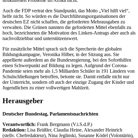
strukturellen Probleme im Afrika nicht.
Auch die FDP vertrat den Standpunkt, das Motto „Viel hilft viel“,
helfe nicht. So würden es die Durchführungsorganisationen der
deutschen EZ nicht schaffen, die geforderten Mehrausgaben zu
verwalten. Die Grünen nannten die geforderten Mittel ebenfalls zu
hoch, bezeichneten die Motivation des Linken-Antrags aber auch als
nachvollziehbar und unterstützenswert.
Für zusätzliche Mittel sprach sich die Sprecherin der globalen
Bildungskampagne, Veronika Hilber, in der Sitzung aus. Sie
appellierte außerdem an die Bundesregierung, bei den Soforthilfen
einen Schwerpunkt auf Bildung zu legen. Aufgrund der Corona-
Pandemie seien mehr als 1,5 Milliarden Schüler in 191 Ländern von
Schulschließungen betroffen, betonte sie. Damit entfalle nicht nur
der Unterricht, sondern oft auch der einzige Zugang der Kinder und
Jugendlichen zu einer vollwertigen Mahlzeit.
Herausgeber
Deutscher Bundestag, Parlamentsnachrichten
Verantwortlich:
Frank Bergmann (V.i.S.d.P.)
Redaktion:
Lisa Brüßler, Claudia Heine, Alexander Heinrich
(stellv. Chefredakteur), Nina Jeglinski,
Susanne Ködel (Volontärin),