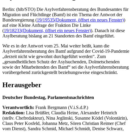
Berlin: (hib/STO) Die Asylverfahrensberatung des Bundesamtes für
Migration und Flüchtlinge (Bamf) ist ein Thema der Antwort der
Bundesregierung (
19/19535
(Dokument, öffnet ein neues Fenster)
)
auf eine Kleine Anfrage der Fraktion Die Linke
(
19/18233
(Dokument, öffnet ein neues Fenster)
). Danach ist diese
Asylberatung bislang an 21 Standorten des Bamf eingeführt.
Wie es in der Antwort vom 25. Mai weiter heißt, kann die
Asylverfahrensberatung des Bamf aufgrund der Covid-19-Pandemie
„derzeit nicht wie gewohnt durchgeführt werden“. Zum
„gesundheitlichen Schutz der Asylsuchenden, Dolmetschenden
sowie der Mitarbeitenden des Bamf“ sei die Asylverfahrensberatung
vorübergehend zurückgestellt beziehungsweise eingeschränkt.
Herausgeber
Deutscher Bundestag, Parlamentsnachrichten
Verantwortlich:
Frank Bergmann (V.i.S.d.P.)
Redaktion:
Lisa Brüßler, Claudia Heine, Alexander Heinrich
(stellv. Chefredakteur), Nina Jeglinski,
Susanne Ködel (Volontärin),
Claus Peter Kosfeld, Johanna Metz, Sören Christian Reimer (Chef
vom Dienst), Sandra Schmid, Michael Schmidt, Denise Schwarz,