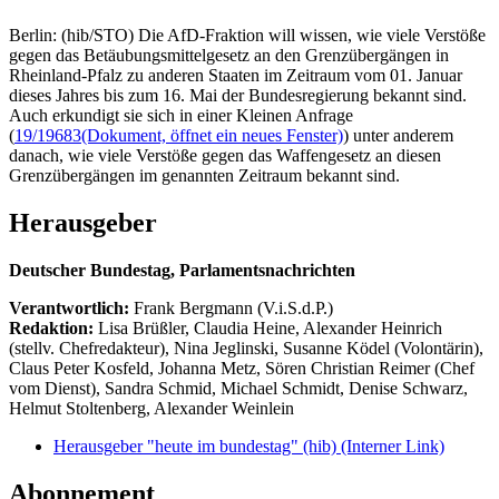
Berlin: (hib/STO) Die AfD-Fraktion will wissen, wie viele Verstöße
gegen das Betäubungsmittelgesetz an den Grenzübergängen in
Rheinland-Pfalz zu anderen Staaten im Zeitraum vom 01. Januar
dieses Jahres bis zum 16. Mai der Bundesregierung bekannt sind.
Auch erkundigt sie sich in einer Kleinen Anfrage
(
19/19683
(Dokument, öffnet ein neues Fenster)
) unter anderem
danach, wie viele Verstöße gegen das Waffengesetz an diesen
Grenzübergängen im genannten Zeitraum bekannt sind.
Herausgeber
Deutscher Bundestag, Parlamentsnachrichten
Verantwortlich:
Frank Bergmann (V.i.S.d.P.)
Redaktion:
Lisa Brüßler, Claudia Heine, Alexander Heinrich
(stellv. Chefredakteur), Nina Jeglinski,
Susanne Ködel (Volontärin),
Claus Peter Kosfeld, Johanna Metz, Sören Christian Reimer (Chef
vom Dienst), Sandra Schmid, Michael Schmidt, Denise Schwarz,
Helmut Stoltenberg, Alexander Weinlein
Herausgeber "heute im bundestag" (hib)
(Interner Link)
Abonnement