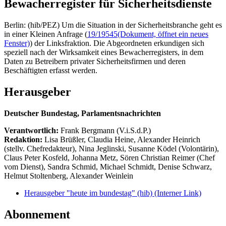
Bewacherregister für Sicherheitsdienste
Berlin: (hib/PEZ) Um die Situation in der Sicherheitsbranche geht es
in einer Kleinen Anfrage (
19/19545
(Dokument, öffnet ein neues
Fenster)
) der Linksfraktion. Die Abgeordneten erkundigen sich
speziell nach der Wirksamkeit eines Bewacherregisters, in dem
Daten zu Betreibern privater Sicherheitsfirmen und deren
Beschäftigten erfasst werden.
Herausgeber
Deutscher Bundestag, Parlamentsnachrichten
Verantwortlich:
Frank Bergmann (V.i.S.d.P.)
Redaktion:
Lisa Brüßler, Claudia Heine, Alexander Heinrich
(stellv. Chefredakteur), Nina Jeglinski,
Susanne Ködel (Volontärin),
Claus Peter Kosfeld, Johanna Metz, Sören Christian Reimer (Chef
vom Dienst), Sandra Schmid, Michael Schmidt, Denise Schwarz,
Helmut Stoltenberg, Alexander Weinlein
Herausgeber "heute im bundestag" (hib)
(Interner Link)
Abonnement