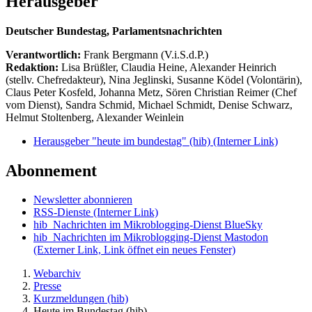
Herausgeber
Deutscher Bundestag, Parlamentsnachrichten
Verantwortlich:
Frank Bergmann (V.i.S.d.P.)
Redaktion:
Lisa Brüßler, Claudia Heine, Alexander Heinrich
(stellv. Chefredakteur), Nina Jeglinski,
Susanne Ködel (Volontärin),
Claus Peter Kosfeld, Johanna Metz, Sören Christian Reimer (Chef
vom Dienst), Sandra Schmid, Michael Schmidt, Denise Schwarz,
Helmut Stoltenberg, Alexander Weinlein
Herausgeber "heute im bundestag" (hib)
(Interner Link)
Abonnement
Newsletter abonnieren
RSS-Dienste
(Interner Link)
hib_Nachrichten im Mikroblogging-Dienst BlueSky
hib_Nachrichten im Mikroblogging-Dienst Mastodon
(Externer Link, Link öffnet ein neues Fenster)
Webarchiv
Presse
Kurzmeldungen (hib)
Heute im Bundestag (hib)