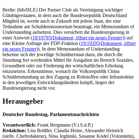
Berlin: (hib/HLE) Der Pariser Club als Vereinigung wichtiger
Gläubigerstaaten, in dem auch die Bundesrepublik Deutschland
Mitglied ist, werde auch in Zukunft mit jedem Staat, der eine
Teilnahme am Schuldenmoratorium beantragt, ein Memorandum of
Understanding aufsetzen. Dies versichert die Bundesregierung in
einer Antwort (
19/19795
(Dokument, öffnet ein neues Fenster)
) auf
eine Kleine Anfrage der FDP-Fraktion (
19/19295
(Dokument, öffnet
ein neues Fenster)
). In dem Memorandum of Understanding
bekenne sich der jeweilige Schuldnerstaat dazu, die durch die
Stundung frei werdenden Mittel für Ausgaben im Bereich Soziales,
Gesundheit oder zur Förderung der wirtschaftlichen Erholung
einzusetzen. Erkenntnisse, wonach die Volksrepublik China
Schuldenstundung an den Zugang zu Rohstoffen oder Infrastruktur
in den jeweiligen Entwicklungsländern knüpft, liegen der
Bundesregierung nicht vor.
Herausgeber
Deutscher Bundestag, Parlamentsnachrichten
Verantwortlich:
Frank Bergmann (V.i.S.d.P.)
Redaktion:
Lisa Brüßler, Claudia Heine, Alexander Heinrich
(stellv. Chefredakteur), Nina Jeglinski,
Susanne Ködel (Volontärin),