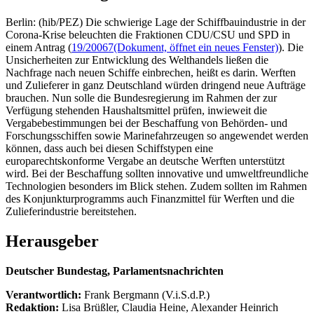
Berlin: (hib/PEZ) Die schwierige Lage der Schiffbauindustrie in der
Corona-Krise beleuchten die Fraktionen CDU/CSU und SPD in
einem Antrag (
19/20067
(Dokument, öffnet ein neues Fenster)
). Die
Unsicherheiten zur Entwicklung des Welthandels ließen die
Nachfrage nach neuen Schiffe einbrechen, heißt es darin. Werften
und Zulieferer in ganz Deutschland würden dringend neue Aufträge
brauchen. Nun solle die Bundesregierung im Rahmen der zur
Verfügung stehenden Haushaltsmittel prüfen, inwieweit die
Vergabebestimmungen bei der Beschaffung von Behörden- und
Forschungsschiffen sowie Marinefahrzeugen so angewendet werden
können, dass auch bei diesen Schiffstypen eine
europarechtskonforme Vergabe an deutsche Werften unterstützt
wird. Bei der Beschaffung sollten innovative und umweltfreundliche
Technologien besonders im Blick stehen. Zudem sollten im Rahmen
des Konjunkturprogramms auch Finanzmittel für Werften und die
Zulieferindustrie bereitstehen.
Herausgeber
Deutscher Bundestag, Parlamentsnachrichten
Verantwortlich:
Frank Bergmann (V.i.S.d.P.)
Redaktion:
Lisa Brüßler, Claudia Heine, Alexander Heinrich