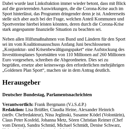
Dabei wurde laut Linksfraktion immer wieder betont, dass mit Blick
auf die gravierenden Auswirkungen, die die Corona-Krise auch im
Sport hinterlässt, das Programm dringender denn je ist. Andererseits
stelle sich aber auch bei der Frage, welchen Anteil Kommunen und
Sportvereine hierbei leisten könnten, deren durch die Corona-Krise
stark angespannte finanzielle Situation zu beachten sei.
Neben allen Hilfsmaßnahmen von Bund und Ländern für den Sport
sei im vom Koalitionsausschuss Anfang Juni beschlossenen
„Konjunktur- und Krisenbewältigungspaket“ eine Aufstockung des
Investitionsplanes Sportstätten von 110 Millionen auf 260 Millionen
Euro vorgesehen, schreiben die Abgeordneten. Dies sei zu
begrüßen, ersetze aber keineswegs den erforderlichen mehrjährigen
„Goldenen Plan Sport“, machen sie in dem Antrag deutlich.
Herausgeber
Deutscher Bundestag, Parlamentsnachrichten
Verantwortlich:
Frank Bergmann (V.i.S.d.P.)
Redaktion:
Lisa Brüßler, Claudia Heine, Alexander Heinrich
(stellv. Chefredakteur), Nina Jeglinski,
Susanne Ködel (Volontärin),
Claus Peter Kosfeld, Johanna Metz, Sören Christian Reimer (Chef
vom Dienst), Sandra Schmid, Michael Schmidt, Denise Schwarz,