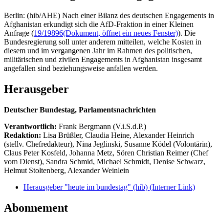
Berlin: (hib/AHE) Nach einer Bilanz des deutschen Engagements in
Afghanistan erkundigt sich die AfD-Fraktion in einer Kleinen
Anfrage (
19/19896
(Dokument, öffnet ein neues Fenster)
). Die
Bundesregierung soll unter anderem mitteilen, welche Kosten in
diesem und im vergangenen Jahr im Rahmen des politischen,
militärischen und zivilen Engagements in Afghanistan insgesamt
angefallen sind beziehungsweise anfallen werden.
Herausgeber
Deutscher Bundestag, Parlamentsnachrichten
Verantwortlich:
Frank Bergmann (V.i.S.d.P.)
Redaktion:
Lisa Brüßler, Claudia Heine, Alexander Heinrich
(stellv. Chefredakteur), Nina Jeglinski,
Susanne Ködel (Volontärin),
Claus Peter Kosfeld, Johanna Metz, Sören Christian Reimer (Chef
vom Dienst), Sandra Schmid, Michael Schmidt, Denise Schwarz,
Helmut Stoltenberg, Alexander Weinlein
Herausgeber "heute im bundestag" (hib)
(Interner Link)
Abonnement