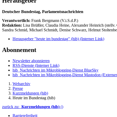
Herausgeber
Deutscher Bundestag, Parlamentsnachrichten
Verantwortlich:
Frank Bergmann (V.i.S.d.P.)
Redaktion:
Lisa Brüßler, Claudia Heine, Alexander Heinrich (stellv.
Sandra Schmid, Michael Schmidt, Denise Schwarz, Helmut Stoltenbe
Herausgeber "heute im bundestag" (hib)
(Interner Link)
Abonnement
Newsletter abonnieren
RSS-Dienste
(Interner Link)
hib_Nachrichten im Mikroblogging-Dienst BlueSky
hib_Nachrichten im Mikroblogging-Dienst Mastodon
(Externer
Webarchiv
Presse
Kurzmeldungen (hib)
Heute im Bundestag (hib)
zurück zu:
Kurzmeldungen (hib)
()
Barrierefreiheit